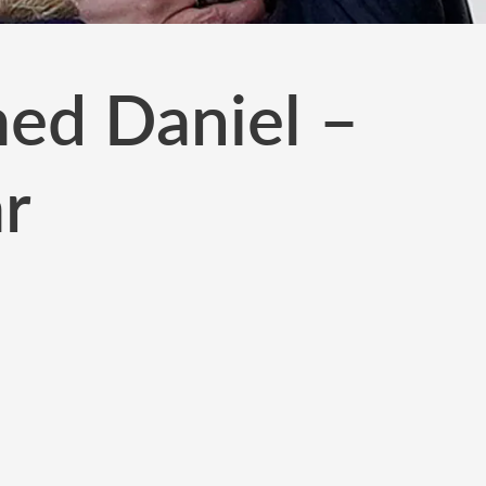
med Daniel –
r