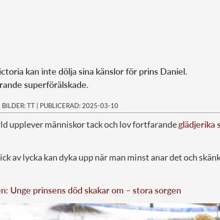
toria kan inte dölja sina känslor för prins Daniel.
arande superförälskade.
|
BILDER: TT
|
PUBLICERAD: 2025-03-10
rld upplever människor tack och lov fortfarande
glädjerika
ck av lycka kan dyka upp när man minst anar det och skänke
n: Unge prinsens död skakar om – stora sorgen