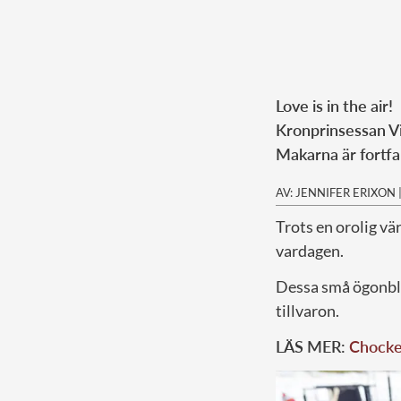
Love is in the air!
Kronprinsessan Vic
Makarna är fortf
AV: JENNIFER ERIXON
Trots en orolig vä
vardagen.
Dessa små ögonbli
tillvaron.
LÄS MER:
Chocke