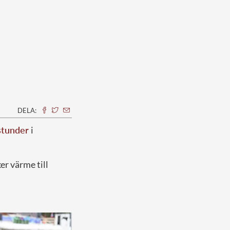
DELA:
 stunder
i
r värme till