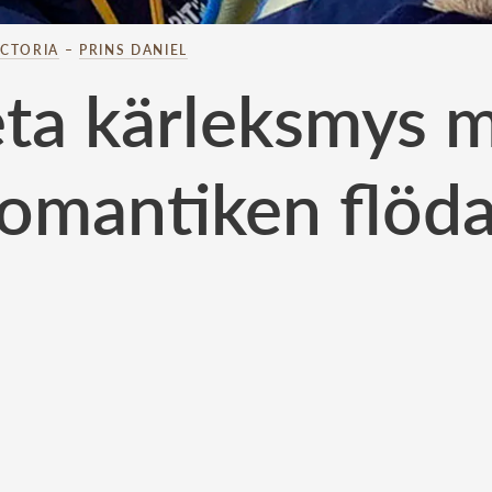
ICTORIA
–
PRINS DANIEL
eta kärleksmys 
romantiken flöda