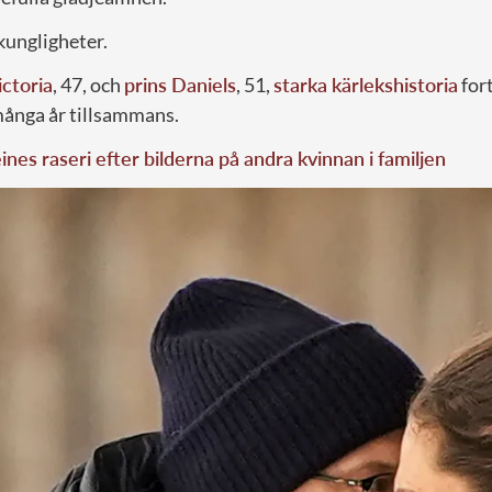
 kungligheter.
ctoria
, 47, och
prins Daniels
, 51,
starka kärlekshistoria
fort
många år tillsammans.
nes raseri efter bilderna på andra kvinnan i familjen