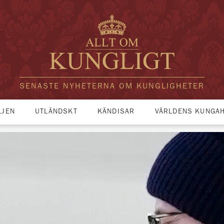
SENASTE NYHETERNA OM KUNGLIGHETER
LJEN
UTLÄNDSKT
KÄNDISAR
VÄRLDENS KUNGA