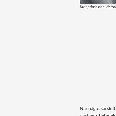
Kronprinsessan Victor
När något särskilt
om livets betydel