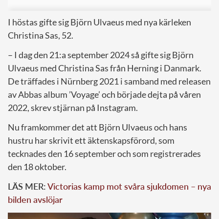
I höstas gifte sig Björn Ulvaeus med nya kärleken
Christina Sas, 52.
– I dag den 21:a september 2024 så gifte sig Björn
Ulvaeus med Christina Sas från Herning i Danmark.
De träffades i Nürnberg 2021 i samband med releasen
av Abbas album ’Voyage’ och började dejta på våren
2022, skrev stjärnan på Instagram.
Nu framkommer det att Björn Ulvaeus och hans
hustru har skrivit ett äktenskapsförord, som
tecknades den 16 september och som registrerades
den 18 oktober.
LÄS MER:
Victorias kamp mot svåra sjukdomen – nya
bilden avslöjar