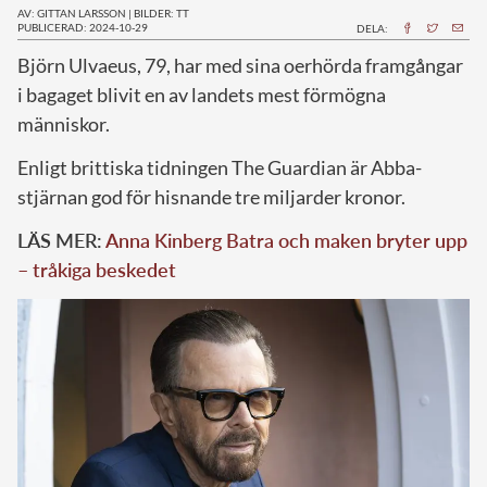
AV: GITTAN LARSSON
|
BILDER: TT
PUBLICERAD: 2024-10-29
DELA:
B
jörn Ulvaeus, 79, har med sina oerhörda framgångar
i bagaget blivit en av landets mest förmögna
människor.
Enligt brittiska tidningen The Guardian är Abba-
stjärnan god för hisnande tre miljarder kronor.
LÄS MER:
Anna Kinberg Batra och maken bryter upp
– tråkiga beskedet