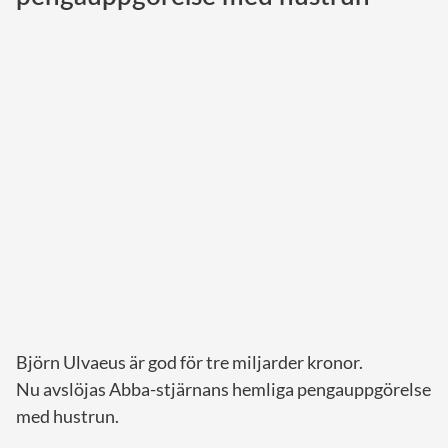
Norska kungahuset
Danska kungahuset
Spanska kungahuset
Nederländska kungahuset
Belgiska kungahuset
Jordanska kungahuset
Luxemburgska storhertighuset
Japanska kejsarhuset
Thailändska kungahuset
Marockanska kungahuset
Björn Ulvaeus är god för tre miljarder kronor.
Monacos furstehus
Nu avslöjas Abba-stjärnans hemliga pengauppgörelse
med hustrun.