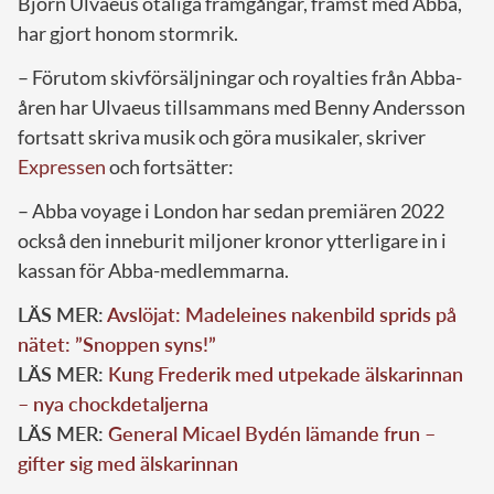
Björn Ulvaeus otaliga framgångar, främst med Abba,
har gjort honom stormrik.
– Förutom skivförsäljningar och royalties från Abba-
åren har Ulvaeus tillsammans med Benny Andersson
fortsatt skriva musik och göra musikaler, skriver
Expressen
och fortsätter:
– Abba voyage i London har sedan premiären 2022
också den inneburit miljoner kronor ytterligare in i
kassan för Abba-medlemmarna.
LÄS MER:
Avslöjat: Madeleines nakenbild sprids på
nätet: ”Snoppen syns!”
LÄS MER:
Kung Frederik med utpekade älskarinnan
– nya chockdetaljerna
LÄS MER:
General Micael Bydén lämande frun –
gifter sig med älskarinnan