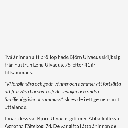
Två år innan sitt bröllop hade Björn Ulvaeus skiljt sig
från hustrun
Lena Ulvaeus
, 75, efter 41 år
tillsammans.
”Vi förblir nära och goda vänner och kommer att fortsätta
att fira våra barnbarns födelsedagar och andra
familjehögtider tillsammans”,
skrev de i ett gemensamt
uttalande.
Innan dess var Björn Ulvaeus gift med Abba-kollegan
Agnetha Fältskog
, 74. De var gifta i åtta år innan de