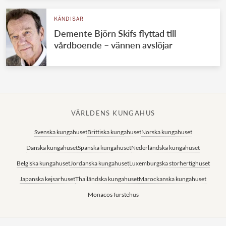
KÄNDISAR
Demente Björn Skifs flyttad till
vårdboende – vännen avslöjar
VÄRLDENS KUNGAHUS
Svenska kungahuset
Brittiska kungahuset
Norska kungahuset
Danska kungahuset
Spanska kungahuset
Nederländska kungahuset
Belgiska kungahuset
Jordanska kungahuset
Luxemburgska storhertighuset
Japanska kejsarhuset
Thailändska kungahuset
Marockanska kungahuset
Monacos furstehus