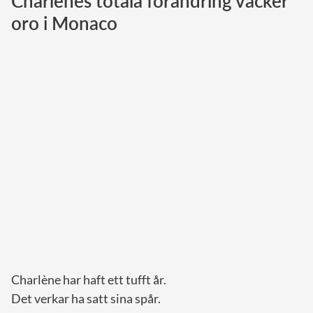
Charlènes totala förändring väcker
oro i Monaco
Norska kungahuset
Danska kungahuset
Spanska kungahuset
Nederländska kungahuset
Belgiska kungahuset
Jordanska kungahuset
Luxemburgska storhertighuset
Japanska kejsarhuset
Thailändska kungahuset
Marockanska kungahuset
Monacos furstehus
Charlène har haft ett tufft år.
Det verkar ha satt sina spår.