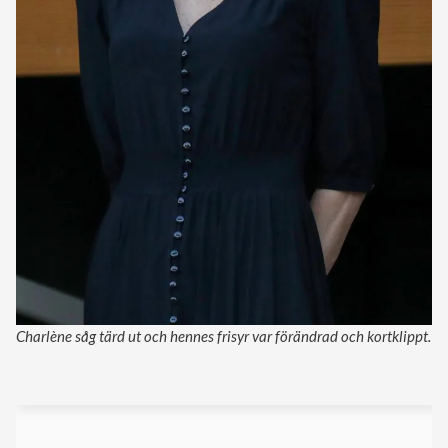
Charlène såg tärd ut och hennes frisyr var förändrad och kortklippt.