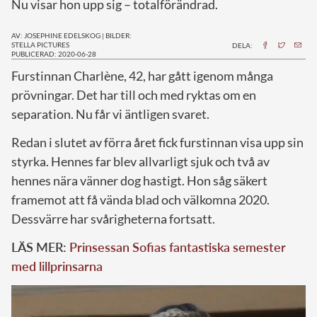
Nu visar hon upp sig – totalförändrad.
AV: JOSEPHINE EDELSKOG
|
BILDER:
STELLA PICTURES
DELA:
PUBLICERAD: 2020-06-28
F
urstinnan Charlène, 42, har gått igenom många
prövningar. Det har till och med ryktas om en
separation. Nu får vi äntligen svaret.
Redan i slutet av förra året fick furstinnan visa upp sin
styrka. Hennes far blev allvarligt sjuk och två av
hennes nära vänner dog hastigt. Hon såg säkert
framemot att få vända blad och välkomna 2020.
Dessvärre har svårigheterna fortsatt.
LÄS MER:
Prinsessan Sofias fantastiska semester
med lillprinsarna