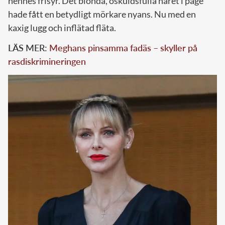
hennes frisyr. Det blonda, oskuldsfulla håret i page
hade fått en betydligt mörkare nyans. Nu med en
kaxig lugg och inflätad fläta.
LÄS MER:
Meghans pinsamma fadäs – skyller på
rasdiskrimineringen