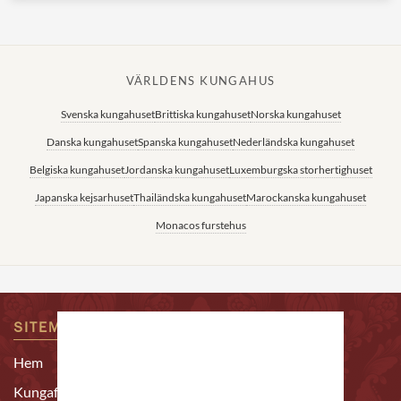
VÄRLDENS KUNGAHUS
Svenska kungahuset
Brittiska kungahuset
Norska kungahuset
Danska kungahuset
Spanska kungahuset
Nederländska kungahuset
Belgiska kungahuset
Jordanska kungahuset
Luxemburgska storhertighuset
Japanska kejsarhuset
Thailändska kungahuset
Marockanska kungahuset
Monacos furstehus
SITEMAP
KONTAKTA OSS
Epost:
Hem
redaktion@alltomkungligt.se
Kungafamiljen