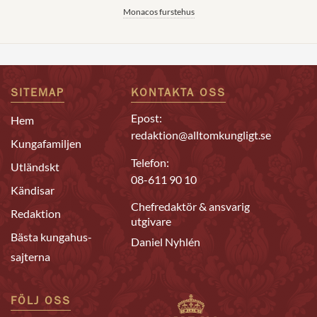
Monacos furstehus
SITEMAP
KONTAKTA OSS
Epost:
Hem
redaktion@alltomkungligt.se
Kungafamiljen
Telefon:
Utländskt
08-611 90 10
Kändisar
Chefredaktör & ansvarig
Redaktion
utgivare
Bästa kungahus-
Daniel Nyhlén
sajterna
FÖLJ OSS