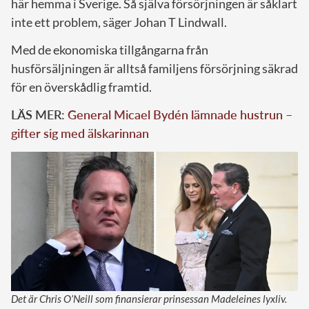
här hemma i Sverige. Så själva försörjningen är såklart
inte ett problem, säger Johan T Lindwall.
Med de ekonomiska tillgångarna från
husförsäljningen är alltså familjens försörjning säkrad
för en överskådlig framtid.
LÄS MER:
General Micael Bydén lämnade hustrun –
gifter sig med älskarinnan
Det är Chris O’Neill som finansierar prinsessan Madeleines lyxliv.