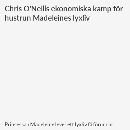
Chris O'Neills ekonomiska kamp för
Norska kungahuset
hustrun Madeleines lyxliv
Danska kungahuset
Spanska kungahuset
Nederländska kungahuset
Belgiska kungahuset
Jordanska kungahuset
Luxemburgska storhertighuset
Japanska kejsarhuset
Thailändska kungahuset
Marockanska kungahuset
Monacos furstehus
Prinsessan Madeleine lever ett lyxliv få förunnat.