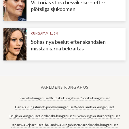
Victorias stora besvikelse – efter
plötsliga sjukdomen
KUNGAFAMILJEN
Sofias nya beslut efter skandalen –
misstankarna bekräftas
VÄRLDENS KUNGAHUS
Svenska kungahuset
Brittiska kungahuset
Norska kungahuset
Danska kungahuset
Spanska kungahuset
Nederländska kungahuset
Belgiska kungahuset
Jordanska kungahuset
Luxemburgska storhertighuset
Japanska kejsarhuset
Thailändska kungahuset
Marockanska kungahuset