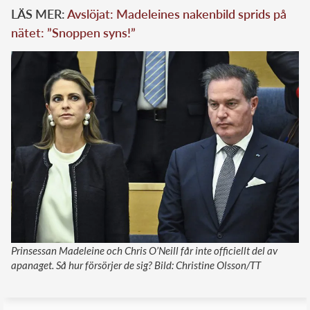
LÄS MER:
Avslöjat: Madeleines nakenbild sprids på
nätet: ”Snoppen syns!”
Prinsessan Madeleine och Chris O’Neill får inte officiellt del av
apanaget. Så hur försörjer de sig? Bild: Christine Olsson/TT