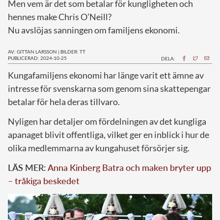
Men vem är det som betalar för kungligheten och
hennes make Chris O’Neill?
Nu avslöjas sanningen om familjens ekonomi.
AV: GITTAN LARSSON
|
BILDER: TT
PUBLICERAD: 2024-10-25
DELA:
K
ungafamiljens ekonomi har länge varit ett ämne av
intresse för svenskarna som genom sina skattepengar
betalar för hela deras tillvaro.
Nyligen har detaljer om fördelningen av det kungliga
apanaget blivit offentliga, vilket ger en inblick i hur de
olika medlemmarna av kungahuset försörjer sig.
LÄS MER:
Anna Kinberg Batra och maken bryter upp
– tråkiga beskedet