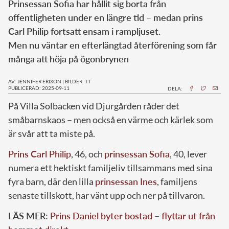
Prinsessan Sofia har hållit sig borta från
offentligheten under en längre tid – medan prins
Carl Philip fortsatt ensam i rampljuset.
Men nu väntar en efterlängtad återförening som får
många att höja på ögonbrynen
AV: JENNIFER ERIXON
|
BILDER: TT
PUBLICERAD: 2025-09-11
DELA:
På Villa Solbacken vid Djurgården råder det
småbarnskaos – men också en värme och kärlek som
är svår att ta miste på.
Prins Carl Philip
, 46, och
prinsessan Sofia
, 40, lever
numera ett hektiskt familjeliv tillsammans med sina
fyra barn, där den lilla
prinsessan Ines
, familjens
senaste tillskott, har vänt upp och ner på tillvaron.
LÄS MER:
Prins Daniel byter bostad – flyttar ut från