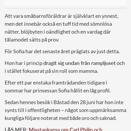
Att vara småbarnsföräldrar är självklart en ynnest,
men det innebär också en tuff tid med sömnlösa
nätter, blöjbyten i oändlighet och en vardag där
tålamodet sätts på prov.
För Sofia har det senaste året präglats av just detta.
Hon har i princip
dragit sig undan från rampljuset
och
i stället fokuserat på sin roll som mamma.
Efter ett par enstaka framträdanden tidigare i
sommar har prinsessan Sofia hållit en låg profil.
Sedan hennes besök i Båstad den 28 juni har hon inte
synts till i offentligheten – något som uppmärksamma
kungliga följare noterat med både oro och saknad.
LÄS MER:
Misstankarna om Carl Philip och