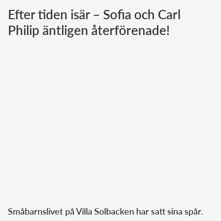
Efter tiden isär – Sofia och Carl
Norska kungahuset
Philip äntligen återförenade!
Danska kungahuset
Spanska kungahuset
Nederländska kungahuset
Belgiska kungahuset
Jordanska kungahuset
Luxemburgska storhertighuset
Japanska kejsarhuset
Thailändska kungahuset
Marockanska kungahuset
Monacos furstehus
Småbarnslivet på Villa Solbacken har satt sina spår.