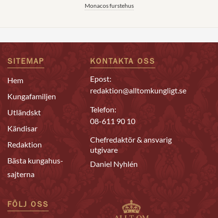
Monacos furstehus
SITEMAP
KONTAKTA OSS
Epost:
Hem
redaktion@alltomkungligt.se
Kungafamiljen
Telefon:
Utländskt
08-611 90 10
Kändisar
Chefredaktör & ansvarig
Redaktion
utgivare
Bästa kungahus-
Daniel Nyhlén
sajterna
FÖLJ OSS