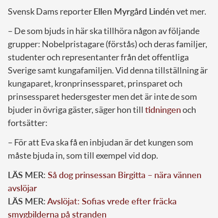
Svensk Dams reporter
Ellen Myrgård Lindén
vet mer.
– De som bjuds in här ska tillhöra någon av följande
grupper: Nobelpristagare (förstås) och deras familjer,
studenter och representanter från det offentliga
Sverige samt kungafamiljen. Vid denna tillställning är
kungaparet, kronprinsessparet, prinsparet och
prinsessparet hedersgester men det är inte de som
bjuder in övriga gäster, säger hon till
tidningen
och
fortsätter:
– För att Eva ska få en inbjudan är det kungen som
måste bjuda in, som till exempel vid dop.
LÄS MER:
Så dog prinsessan Birgitta – nära vännen
avslöjar
LÄS MER:
Avslöjat: Sofias vrede efter fräcka
smygbilderna på stranden