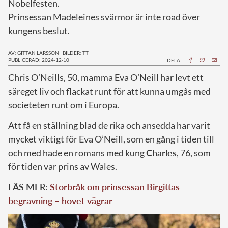
Nobelfesten.
Prinsessan Madeleines svärmor är inte road över
kungens beslut.
AV: GITTAN LARSSON
|
BILDER: TT
PUBLICERAD: 2024-12-10
DELA:
C
hris O’Neills, 50, mamma Eva O’Neill har levt ett
säreget liv och flackat runt för att kunna umgås med
societeten runt om i Europa.
Att få en ställning blad de rika och ansedda har varit
mycket viktigt för Eva O’Neill, som en gång i tiden till
och med hade en romans med kung
Charles
, 76, som
för tiden var prins av Wales.
LÄS MER:
Storbråk om prinsessan Birgittas
begravning – hovet vägrar