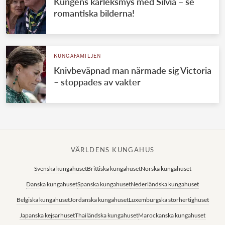
Kungens kärleksmys med Silvia – se
romantiska bilderna!
KUNGAFAMILJEN
Knivbeväpnad man närmade sig Victoria
– stoppades av vakter
VÄRLDENS KUNGAHUS
Svenska kungahuset
Brittiska kungahuset
Norska kungahuset
Danska kungahuset
Spanska kungahuset
Nederländska kungahuset
Belgiska kungahuset
Jordanska kungahuset
Luxemburgska storhertighuset
Japanska kejsarhuset
Thailändska kungahuset
Marockanska kungahuset