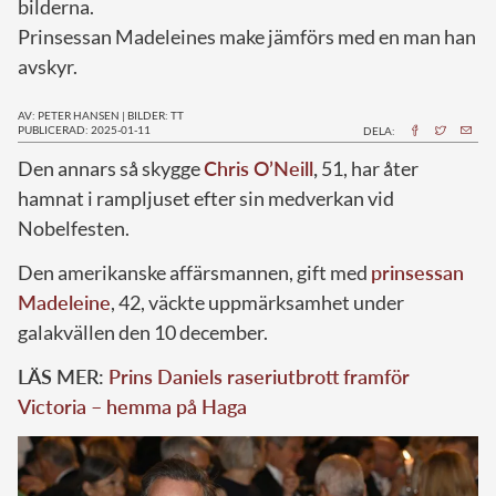
bilderna.
Prinsessan Madeleines make jämförs med en man han
avskyr.
AV: PETER HANSEN
|
BILDER: TT
PUBLICERAD: 2025-01-11
DELA:
D
en annars så skygge
Chris O’Neill
,
51, har åter
hamnat i rampljuset efter sin medverkan vid
Nobelfesten.
Den amerikanske affärsmannen, gift med
prinsessan
Madeleine
, 42, väckte uppmärksamhet under
galakvällen den 10 december.
LÄS MER:
Prins Daniels raseriutbrott framför
Victoria – hemma på Haga