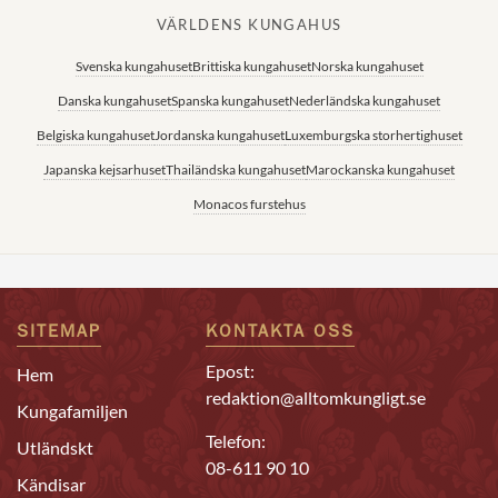
VÄRLDENS KUNGAHUS
Svenska kungahuset
Brittiska kungahuset
Norska kungahuset
Danska kungahuset
Spanska kungahuset
Nederländska kungahuset
Belgiska kungahuset
Jordanska kungahuset
Luxemburgska storhertighuset
Japanska kejsarhuset
Thailändska kungahuset
Marockanska kungahuset
Monacos furstehus
SITEMAP
KONTAKTA OSS
Epost:
Hem
redaktion@alltomkungligt.se
Kungafamiljen
Telefon:
Utländskt
08-611 90 10
Kändisar