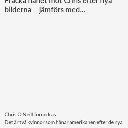
Fräcka hånet mot Chris efter nya
bilderna – jämförs med...
Norska kungahuset
Danska kungahuset
Spanska kungahuset
Nederländska kungahuset
Belgiska kungahuset
Jordanska kungahuset
Luxemburgska storhertighuset
Japanska kejsarhuset
Thailändska kungahuset
Marockanska kungahuset
Monacos furstehus
Chris O’Neill förnedras.
Det är två kvinnor som hånar amerikanen efter de nya