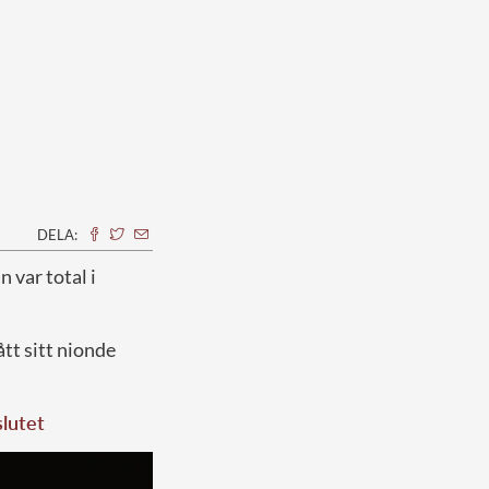
DELA:
n var total i
ått sitt nionde
slutet