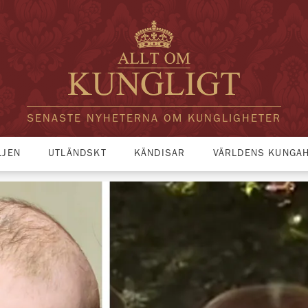
SENASTE NYHETERNA OM KUNGLIGHETER
LJEN
UTLÄNDSKT
KÄNDISAR
VÄRLDENS KUNGA