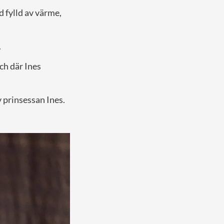
d fylld av värme,
.
ch där Ines
v prinsessan Ines.