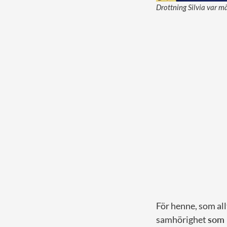
Drottning Silvia var mä
För henne, som all
samhörighet
som 