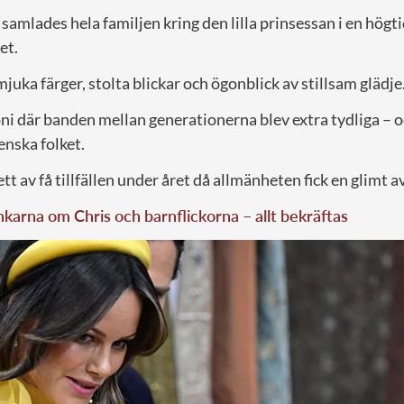
 samlades hela familjen kring den lilla prinsessan i en högti
et.
mjuka färger, stolta blickar och ögonblick av stillsam glädje
ni där banden mellan generationerna blev extra tydliga – o
enska folket.
tt av få tillfällen under året då allmänheten fick en glimt a
karna om Chris och barnflickorna – allt bekräftas