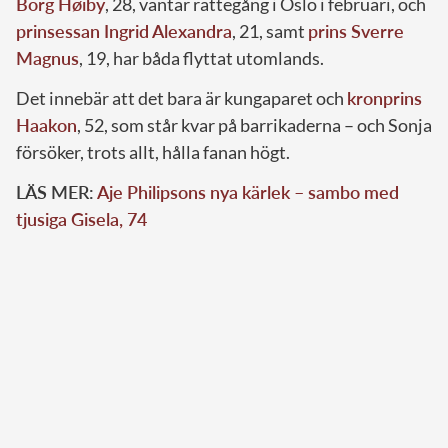
Borg Høiby
, 28, väntar rättegång i Oslo i februari, och
prinsessan Ingrid Alexandra
, 21, samt
prins Sverre
Magnus
, 19, har båda flyttat utomlands.
Det innebär att det bara är kungaparet och
kronprins
Haakon
, 52, som står kvar på barrikaderna – och Sonja
försöker, trots allt, hålla fanan högt.
LÄS MER:
Aje Philipsons nya kärlek – sambo med
tjusiga Gisela, 74