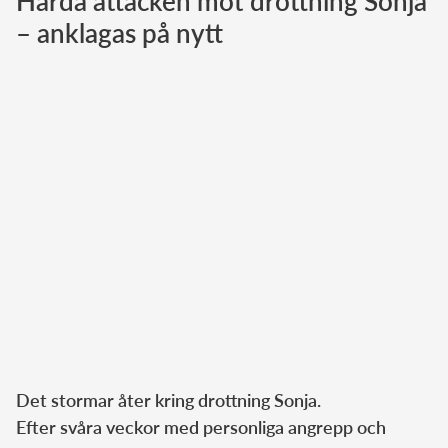
Hårda attacken mot drottning Sonja
– anklagas på nytt
Norska kungahuset
Danska kungahuset
Spanska kungahuset
Nederländska kungahuset
Belgiska kungahuset
Jordanska kungahuset
Luxemburgska storhertighuset
Japanska kejsarhuset
Thailändska kungahuset
Marockanska kungahuset
Monacos furstehus
Det stormar åter kring drottning Sonja.
Efter svåra veckor med personliga angrepp och