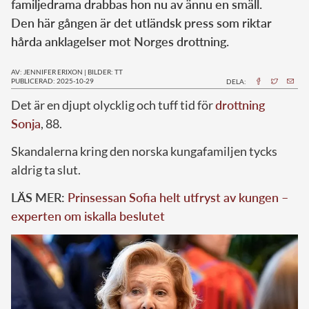
familjedrama drabbas hon nu av ännu en smäll.
Den här gången är det utländsk press som riktar
hårda anklagelser mot Norges drottning.
AV: JENNIFER ERIXON
|
BILDER: TT
PUBLICERAD: 2025-10-29
DELA:
Det är en djupt olycklig och tuff tid för
drottning
Sonja
, 88.
Skandalerna kring den norska kungafamiljen tycks
aldrig ta slut.
LÄS MER:
Prinsessan Sofia helt utfryst av kungen –
experten om iskalla beslutet