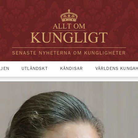
SENASTE NYHETERNA OM KUNGLIGHETER
LJEN
UTLÄNDSKT
KÄNDISAR
VÄRLDENS KUNGA