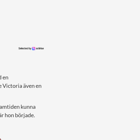
 en
 Victoria även en
 framtiden kunna
är hon började.