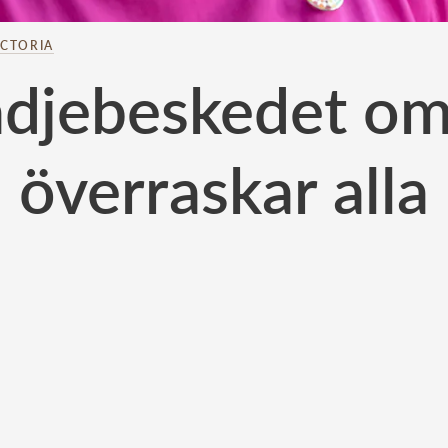
ICTORIA
ädjebeskedet om
överraskar alla