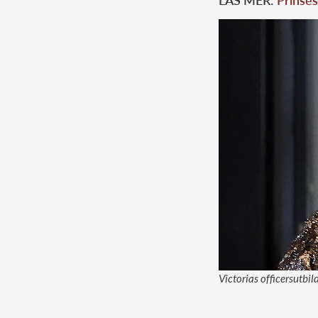
LÄS MER:
Prinse
Victorias officersutbil