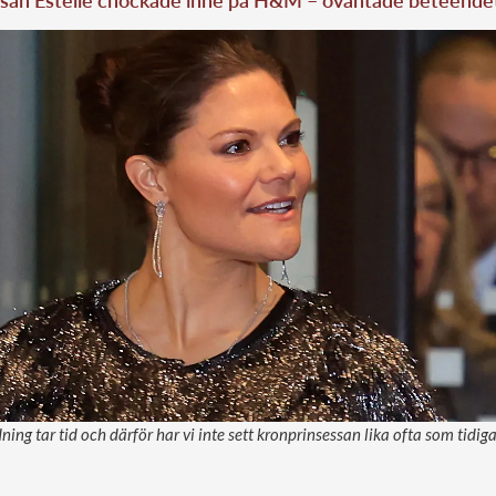
ssan Estelle chockade inne på H&M – oväntade beteende
dning tar tid och därför har vi inte sett kronprinsessan lika ofta som tidiga