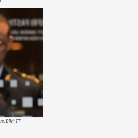
t
re. Bild: TT