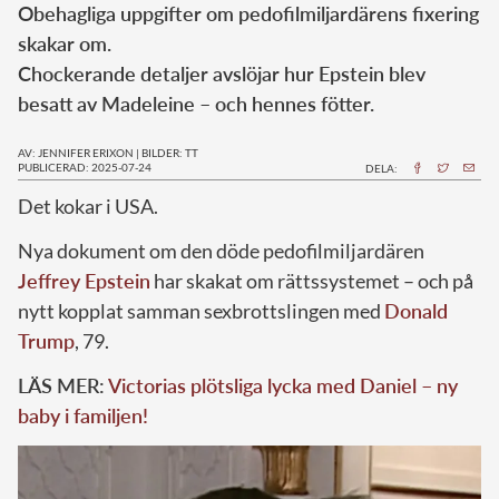
Obehagliga uppgifter om pedofilmiljardärens fixering
skakar om.
Chockerande detaljer avslöjar hur Epstein blev
besatt av Madeleine – och hennes fötter.
AV: JENNIFER ERIXON
|
BILDER: TT
PUBLICERAD: 2025-07-24
DELA:
Det kokar i USA.
Nya dokument om den döde pedofilmiljardären
Jeffrey Epstein
har skakat om rättssystemet – och på
nytt kopplat samman sexbrottslingen med
Donald
Trump
, 79.
LÄS MER:
Victorias plötsliga lycka med Daniel – ny
baby i familjen!