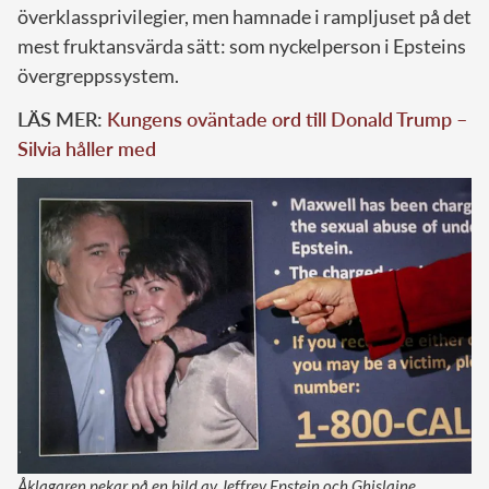
överklassprivilegier, men hamnade i rampljuset på det
mest fruktansvärda sätt: som nyckelperson i Epsteins
övergreppssystem.
LÄS MER:
Kungens oväntade ord till Donald Trump –
Silvia håller med
Åklagaren pekar på en bild av Jeffrey Epstein och Ghislaine