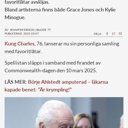
favoritlåtar avslöjas.
Bland artisterna finns både Grace Jones och Kylie
Minogue.
AV: JENNIFER ERIXON
|
BILDER: TT
PUBLICERAD: 2025-03-07
DELA:
Kung Charles
, 76, lanserar nu sin personliga samling
med favoritlåtar.
Spellistan släpps i samband med firandet av
Commonwealth-dagen den 10 mars 2025.
LÄS MER:
Börje Ahlstedt amputerad – läkarna
kapade benet: ”Är krympling!”