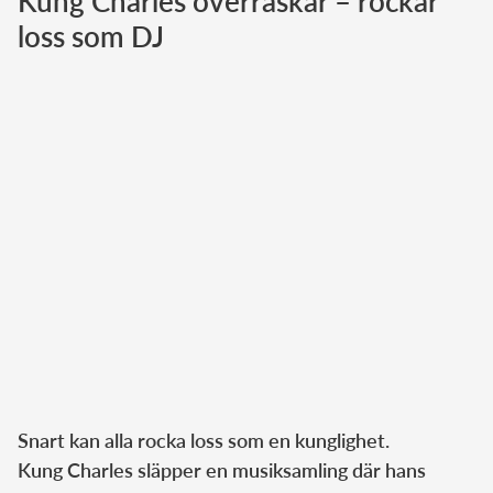
Kung Charles överraskar – rockar
loss som DJ
Norska kungahuset
Danska kungahuset
Spanska kungahuset
Nederländska kungahuset
Belgiska kungahuset
Jordanska kungahuset
Luxemburgska storhertighuset
Japanska kejsarhuset
Thailändska kungahuset
Marockanska kungahuset
Monacos furstehus
Snart kan alla rocka loss som en kunglighet.
Kung Charles släpper en musiksamling där hans