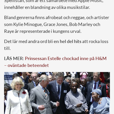
Spellistan, som är ett samarbete med Apple Music,
innehåller en blandning av olika musikstilar.
Bland genrerna finns afrobeat och reggae, och artister
som Kylie Minogue, Grace Jones, Bob Marley och
Raye är representerade i kungens urval.
Det lär med andra ord bli
en hel del hits
att rocka loss
till.
LÄS MER:
Prinsessan Estelle chockad inne på H&M
– oväntade beteendet