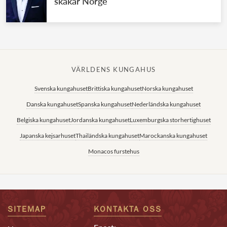
skakar Norge
VÄRLDENS KUNGAHUS
Svenska kungahuset
Brittiska kungahuset
Norska kungahuset
Danska kungahuset
Spanska kungahuset
Nederländska kungahuset
Belgiska kungahuset
Jordanska kungahuset
Luxemburgska storhertighuset
Japanska kejsarhuset
Thailändska kungahuset
Marockanska kungahuset
Monacos furstehus
SITEMAP
KONTAKTA OSS