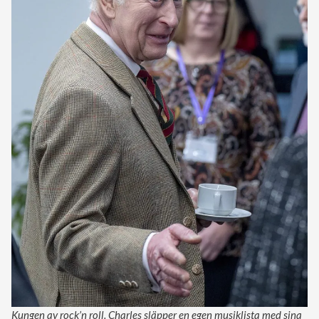
Kungen av rock’n roll. Charles släpper en egen musiklista med sina