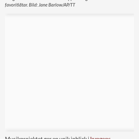
favoritlåtar. Bild: Jane Barlow/AP/TT
Musikprojektet ger en unik inblick i
kungens