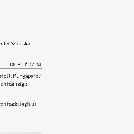
under Svenska
DELA:
 slott. Kungaparet
den här något
n hade tagit ut