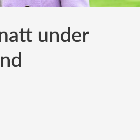
fnatt under
and