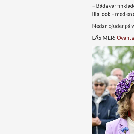
– Båda var finkläd
lila look – med en
Nedan bjuder på vi
LÄS MER:
Oväntad