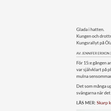
Glada i hatten.
Kungen och drottn
Kungsrallyt på Öl
AV: JENNIFER ERIXON
F
ör 15:e gången a
var självklart på 
mulna sensommar
Det som många up
svängarna när det 
LÄS MER:
Skarp k