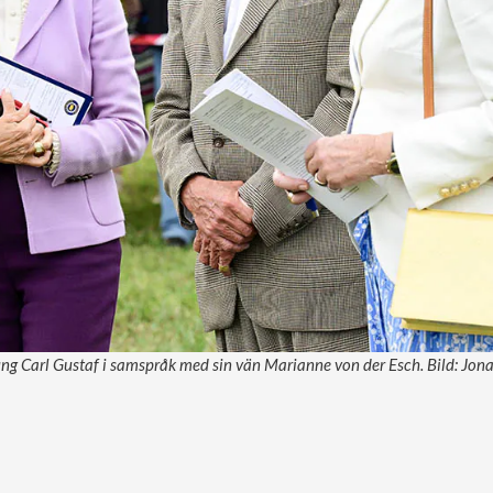
ung Carl Gustaf i samspråk med sin vän Marianne von der Esch. Bild: Jon