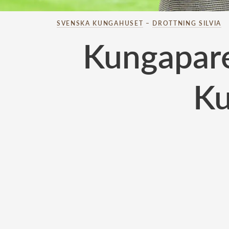
SVENSKA KUNGAHUSET
–
DROTTNING SILVIA
Kungaparet
Ku