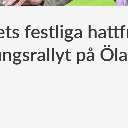
s festliga hatt
ngsrallyt på Öl