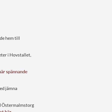
de hem till
er i Hovstallet,
 här spännande
med jämna
id Östermalmstorg
det här