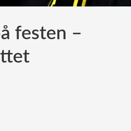
å festen –
ttet