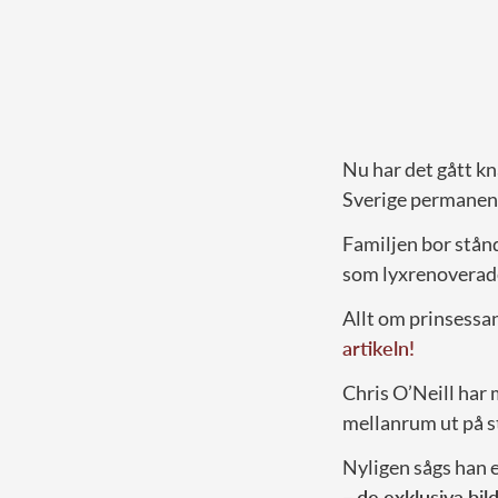
Nu har det gått kn
Sverige permanen
Familjen bor stån
som lyxrenoverade
Allt om prinsessa
artikeln!
Chris O’Neill har 
mellanrum ut på s
Nyligen sågs han
–
de exklusiva bil