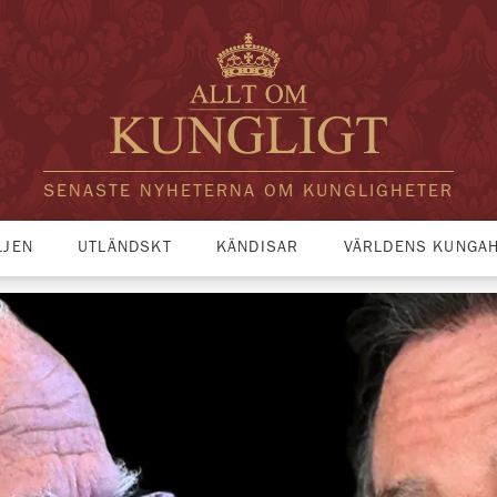
SENASTE NYHETERNA OM KUNGLIGHETER
LJEN
UTLÄNDSKT
KÄNDISAR
VÄRLDENS KUNGA