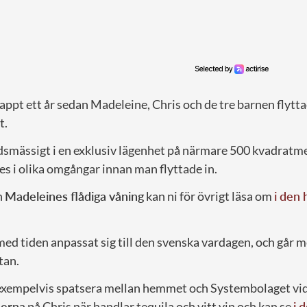
appt ett år sedan Madeleine, Chris och de tre barnen flytta
t.
dsmässigt i en exklusiv lägenhet på närmare 500 kvadratmet
s i olika omgångar innan man flyttade in.
n
Madeleines flådiga våning
kan ni för övrigt läsa om
i den
med tiden anpassat sig till den svenska vardagen, och går 
tan.
 exempelvis spatsera mellan hemmet och Systembolaget v
derna
på Chris när handlar tequila och vitt vin och kan se
i 