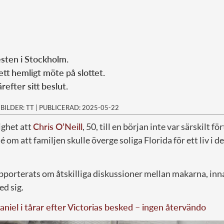
esten i Stockholm.
ett hemligt möte på slottet.
efter sitt beslut.
|
BILDER: TT
|
PUBLICERAD: 2025-05-22
ighet att
Chris O’Neill
, 50, till en början inte var särskilt för
idé om att familjen skulle överge soliga Florida för ett liv i d
apporterats om åtskilliga diskussioner mellan makarna, in
d sig.
aniel i tårar efter Victorias besked – ingen återvändo