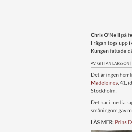
Chris O’Neill på f
Frågan togs upp i 
Kungen fattade där
AV: GITTAN LARSSON
Det är ingen heml
Madeleines
, 41, 
Stockholm.
Det har i media r
småningom gav me
LÄS MER:
Prins D