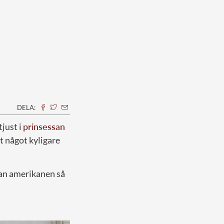
DELA:
tjust i
prinsessan
et något kyligare
nan amerikanen så