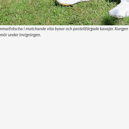
marfräscha i matchande vita byxor och pastellfärgade kavajer. Kungen o
umör under invigningen.