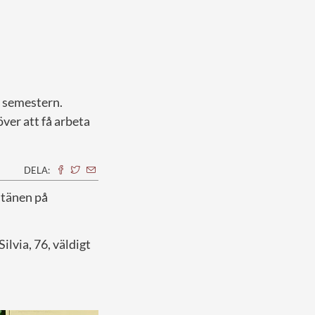
r semestern.
över att få arbeta
DELA:
ntänen på
ilvia, 76, väldigt