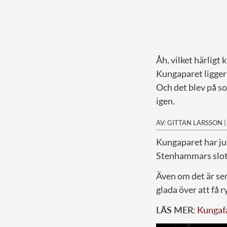
Åh, vilket härligt
Kungaparet ligger 
Och det blev på so
igen.
AV: GITTAN LARSSON
K
ungaparet har ju
Stenhammars slott 
Även om det är sem
glada över att få r
LÄS MER:
Kungafa