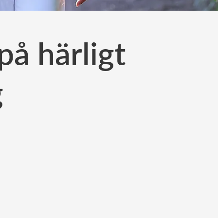
å härligt
g