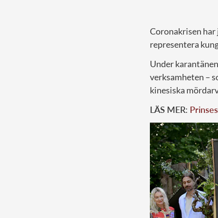
Coronakrisen har j
representera kun
Under karantänen 
verksamheten – som
kinesiska mördarv
LÄS MER:
Prinse