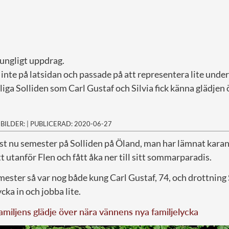
 kungligt uppdrag.
inte på latsidan och passade på att representera lite unde
liga Solliden som Carl Gustaf och Silvia fick känna glädjen 
|
BILDER:
|
PUBLICERAD: 2020-06-27
st nu semester på Solliden på Öland, man har lämnat kara
utanför Flen och fått åka ner till sitt sommarparadis.
ester så var nog både kung Carl Gustaf, 74, och drottning S
ycka in och jobba lite.
miljens glädje över nära vännens nya familjelycka