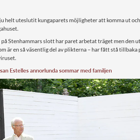
u helt uteslutit kungaparets möjligheter att komma ut och 
gahuset.
på Stenhammars slott har paret arbetat träget men den u
 är en så väsentlig del av plikterna – har fått stå tillbaka
iruset.
ssan Estelles annorlunda sommar med familjen