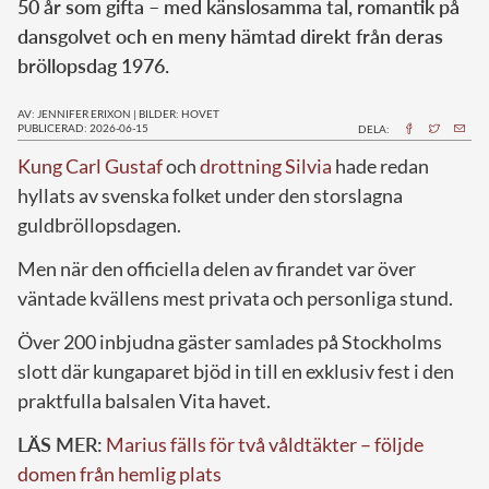
50 år som gifta – med känslosamma tal, romantik på
dansgolvet och en meny hämtad direkt från deras
bröllopsdag 1976.
AV: JENNIFER ERIXON
|
BILDER: HOVET
PUBLICERAD: 2026-06-15
DELA:
Kung Carl Gustaf
och
drottning Silvia
hade redan
hyllats av svenska folket under den storslagna
guldbröllopsdagen.
Men när den officiella delen av firandet var över
väntade kvällens mest privata och personliga stund.
Över 200 inbjudna gäster samlades på Stockholms
slott där kungaparet bjöd in till en exklusiv fest i den
praktfulla balsalen Vita havet.
LÄS MER:
Marius fälls för två våldtäkter – följde
domen från hemlig plats