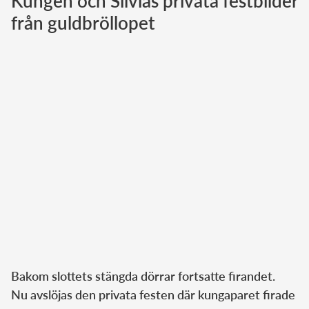
Kungen och Silvias privata festbilder
från guldbröllopet
Norska kungahuset
Danska kungahuset
Spanska kungahuset
Nederländska kungahuset
Belgiska kungahuset
Jordanska kungahuset
Luxemburgska storhertighuset
Japanska kejsarhuset
Thailändska kungahuset
Marockanska kungahuset
Monacos furstehus
Bakom slottets stängda dörrar fortsatte firandet.
Nu avslöjas den privata festen där kungaparet firade