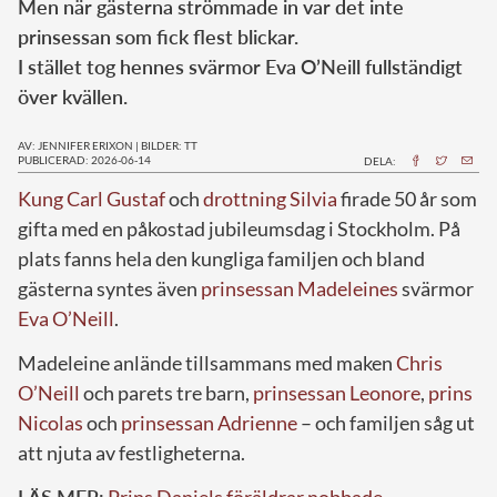
Men när gästerna strömmade in var det inte
prinsessan som fick flest blickar.
I stället tog hennes svärmor Eva O’Neill fullständigt
över kvällen.
AV: JENNIFER ERIXON
|
BILDER: TT
PUBLICERAD: 2026-06-14
DELA:
Kung Carl Gustaf
och
drottning Silvia
firade 50 år som
gifta med en påkostad jubileumsdag i Stockholm. På
plats fanns hela den kungliga familjen och bland
gästerna syntes även
prinsessan Madeleines
svärmor
Eva O’Neill
.
Madeleine anlände tillsammans med maken
Chris
O’Neill
och parets tre barn,
prinsessan Leonore
,
prins
Nicolas
och
prinsessan Adrienne
– och familjen såg ut
att njuta av festligheterna.
LÄS MER:
Prins Daniels föräldrar nobbade