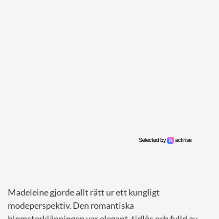
Madeleine gjorde allt rätt ur ett kungligt
modeperspektiv. Den romantiska
blomsterklänningen var elegant, tidlös och fylld av