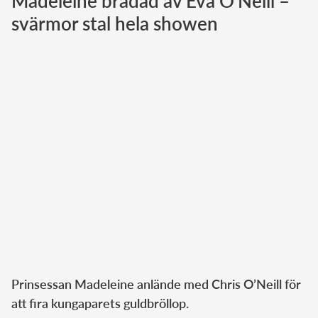
Madeleine brädad av Eva O'Neill –
svärmor stal hela showen
Norska kungahuset
Danska kungahuset
Spanska kungahuset
Nederländska kungahuset
Belgiska kungahuset
Jordanska kungahuset
Luxemburgska storhertighuset
Japanska kejsarhuset
Thailändska kungahuset
Marockanska kungahuset
Monacos furstehus
Prinsessan Madeleine anlände med Chris O’Neill för
att fira kungaparets guldbröllop.