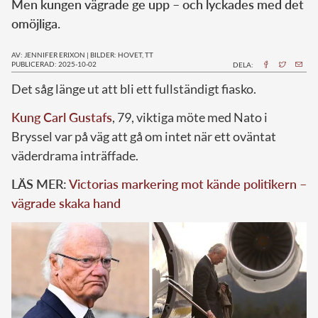
Men kungen vägrade ge upp – och lyckades med det
omöjliga.
AV: JENNIFER ERIXON
|
BILDER: HOVET, TT
PUBLICERAD: 2025-10-02
DELA:
Det såg länge ut att bli ett fullständigt fiasko.
Kung Carl Gustafs
, 79, viktiga möte med Nato i
Bryssel var på väg att gå om intet när ett oväntat
väderdrama inträffade.
LÄS MER:
Victorias markering mot kände politikern –
vägrade skaka hand