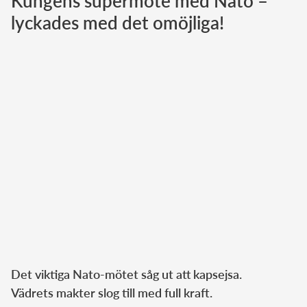
Kungens supermöte med Nato –
lyckades med det omöjliga!
Norska kungahuset
Danska kungahuset
Spanska kungahuset
Nederländska kungahuset
Belgiska kungahuset
Jordanska kungahuset
Luxemburgska storhertighuset
Japanska kejsarhuset
Thailändska kungahuset
Marockanska kungahuset
Monacos furstehus
Det viktiga Nato-mötet såg ut att kapsejsa.
Vädrets makter slog till med full kraft.