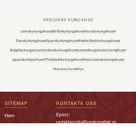
VÄRLDENS KUNGAHUS
Svenska kungahuset
Brittiska kungahuset
Norska kungahuset
Danska kungahuset
Spanska kungahuset
Nederländska kungahuset
Belgiska kungahuset
Jordanska kungahuset
Luxemburgska storhertighuset
Japanska kejsarhuset
Thailändska kungahuset
Marockanska kungahuset
Monacos furstehus
SITEMAP
KONTAKTA OSS
Epost:
Hem
redaktion@alltomkungligt.se
Kungafamiljen
Telefon:
Utländskt