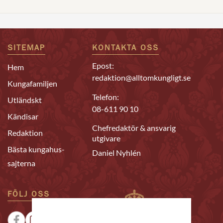
SITEMAP
KONTAKTA OSS
Epost:
Hem
redaktion@alltomkungligt.se
Kungafamiljen
Telefon:
Utländskt
08-611 90 10
Kändisar
Chefredaktör & ansvarig
Redaktion
utgivare
Bästa kungahus-
Daniel Nyhlén
sajterna
FÖLJ OSS