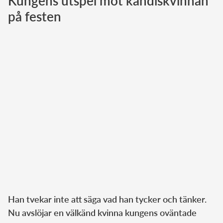
Kungens utspel mot kändiskvinnan
på festen
Norska kungahuset
Danska kungahuset
Spanska kungahuset
Nederländska kungahuset
Belgiska kungahuset
Jordanska kungahuset
Luxemburgska storhertighuset
Japanska kejsarhuset
Thailändska kungahuset
Marockanska kungahuset
Monacos furstehus
Han tvekar inte att säga vad han tycker och tänker.
Nu avslöjar en välkänd kvinna kungens oväntade