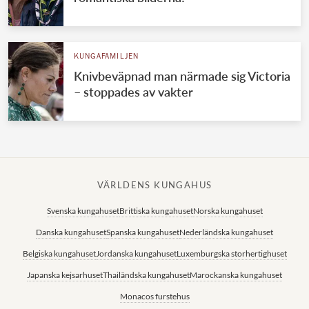
KUNGAFAMILJEN
Knivbeväpnad man närmade sig Victoria
– stoppades av vakter
VÄRLDENS KUNGAHUS
Svenska kungahuset
Brittiska kungahuset
Norska kungahuset
Danska kungahuset
Spanska kungahuset
Nederländska kungahuset
Belgiska kungahuset
Jordanska kungahuset
Luxemburgska storhertighuset
Japanska kejsarhuset
Thailändska kungahuset
Marockanska kungahuset
Monacos furstehus