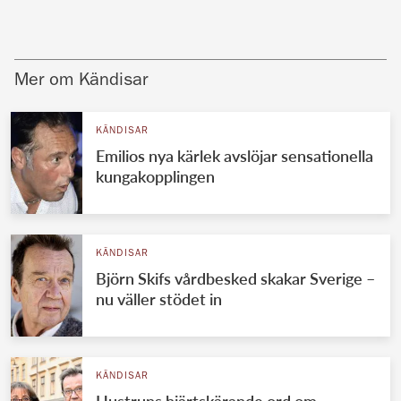
Mer om Kändisar
KÄNDISAR
Emilios nya kärlek avslöjar sensationella
kungakopplingen
KÄNDISAR
Björn Skifs vårdbesked skakar Sverige –
nu väller stödet in
KÄNDISAR
Hustruns hjärtskärande ord om