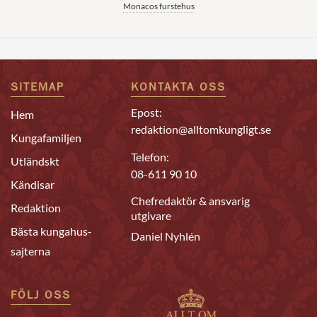
Monacos furstehus
SITEMAP
KONTAKTA OSS
Epost:
Hem
redaktion@alltomkungligt.se
Kungafamiljen
Telefon:
Utländskt
08-611 90 10
Kändisar
Chefredaktör & ansvarig
Redaktion
utgivare
Bästa kungahus-
Daniel Nyhlén
sajterna
FÖLJ OSS