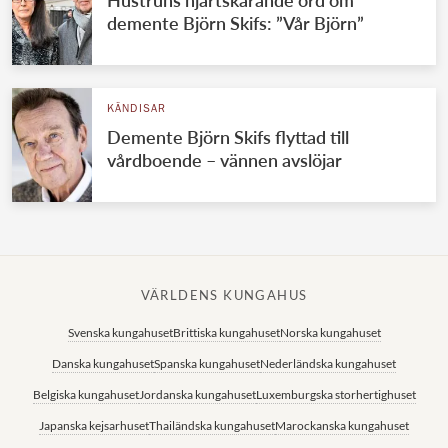
demente Björn Skifs: ”Vår Björn”
KÄNDISAR
Demente Björn Skifs flyttad till
vårdboende – vännen avslöjar
VÄRLDENS KUNGAHUS
Svenska kungahuset
Brittiska kungahuset
Norska kungahuset
Danska kungahuset
Spanska kungahuset
Nederländska kungahuset
Belgiska kungahuset
Jordanska kungahuset
Luxemburgska storhertighuset
Japanska kejsarhuset
Thailändska kungahuset
Marockanska kungahuset