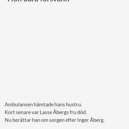
Norska kungahuset
Danska kungahuset
Spanska kungahuset
Nederländska kungahuset
Belgiska kungahuset
Jordanska kungahuset
Luxemburgska storhertighuset
Japanska kejsarhuset
Thailändska kungahuset
Marockanska kungahuset
Ambulansen hämtade hans hustru.
Monacos furstehus
Kort senare var Lasse Åbergs fru död.
Nu berättar han om sorgen efter Inger Åberg.