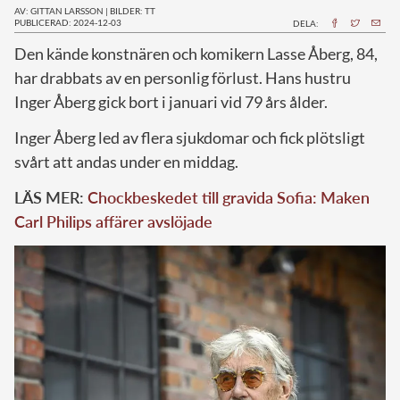
AV: GITTAN LARSSON
|
BILDER: TT
PUBLICERAD: 2024-12-03
DELA:
D
en kände konstnären och komikern Lasse Åberg, 84,
har drabbats av en personlig förlust. Hans hustru
Inger Åberg gick bort i januari vid 79 års ålder.
Inger Åberg led av flera sjukdomar och fick plötsligt
svårt att andas under en middag.
LÄS MER:
Chockbeskedet till gravida Sofia: Maken
Carl Philips affärer avslöjade