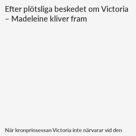
Efter plötsliga beskedet om Victoria
Norska kungahuset
– Madeleine kliver fram
Danska kungahuset
Spanska kungahuset
Nederländska kungahuset
Belgiska kungahuset
Jordanska kungahuset
Luxemburgska storhertighuset
Japanska kejsarhuset
Thailändska kungahuset
Marockanska kungahuset
Monacos furstehus
När kronprinsessan Victoria inte närvarar vid den