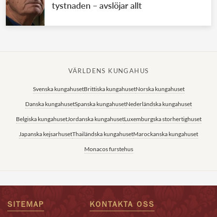
tystnaden – avslöjar allt
VÄRLDENS KUNGAHUS
Svenska kungahuset
Brittiska kungahuset
Norska kungahuset
Danska kungahuset
Spanska kungahuset
Nederländska kungahuset
Belgiska kungahuset
Jordanska kungahuset
Luxemburgska storhertighuset
Japanska kejsarhuset
Thailändska kungahuset
Marockanska kungahuset
Monacos furstehus
SITEMAP
KONTAKTA OSS