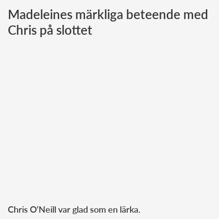
Madeleines märkliga beteende med
Norska kungahuset
Chris på slottet
Danska kungahuset
Spanska kungahuset
Nederländska kungahuset
Belgiska kungahuset
Jordanska kungahuset
Luxemburgska storhertighuset
Japanska kejsarhuset
Thailändska kungahuset
Marockanska kungahuset
Monacos furstehus
Chris O’Neill var glad som en lärka.