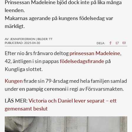
Prinsessan Madeleine bjöd dock inte på lika många
leenden.
Makarnas agerande på kungens födelsedag var
märkligt.
AV: JENNIFER ERIXON
|
BILDER: TT
PUBLICERAD: 2025-04-30
DELA:
Efter nio års frånvaro deltog
prinsessan Madeleine
,
42, äntligen i sin pappas
födelsedagsfirande
på
Kungliga slottet.
Kungen
firade sin 79-årsdag med hela familjen samlad
under
en pampig ceremoni
i regi av Försvarsmakten.
LÄS MER:
Victoria och Daniel lever separat – ett
gemensamt beslut