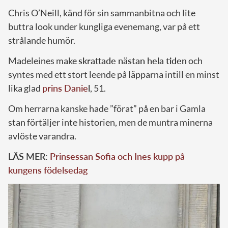
Chris O’Neill, känd för sin sammanbitna och lite
buttra look under kungliga evenemang, var på ett
strålande humör.
Madeleines make
skrattade nästan hela tiden
och
syntes med ett stort leende på läpparna intill en minst
lika glad
prins Danie
l
, 51.
Om herrarna kanske hade ”förat” på en bar i Gamla
stan förtäljer inte historien, men de muntra minerna
avlöste varandra.
LÄS MER:
Prinsessan Sofia och Ines kupp på
kungens födelsedag