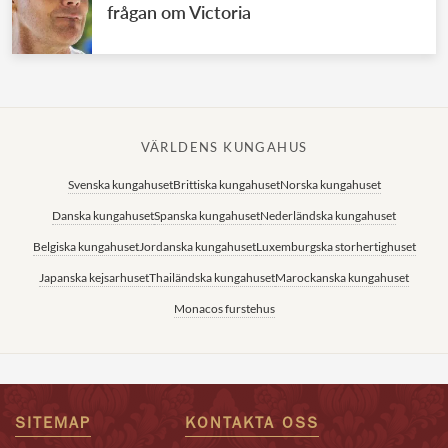
frågan om Victoria
VÄRLDENS KUNGAHUS
Svenska kungahuset
Brittiska kungahuset
Norska kungahuset
Danska kungahuset
Spanska kungahuset
Nederländska kungahuset
Belgiska kungahuset
Jordanska kungahuset
Luxemburgska storhertighuset
Japanska kejsarhuset
Thailändska kungahuset
Marockanska kungahuset
Monacos furstehus
SITEMAP
KONTAKTA OSS