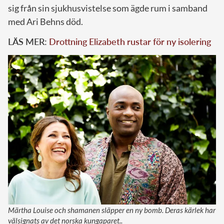
sig från sin sjukhusvistelse som ägde rum i samband
med Ari Behns död.
LÄS MER:
Drottning Elizabeth rustar för ny isolering
Märtha Louise och shamanen släpper en ny bomb. Deras kärlek har
välsignats av det norska kungaparet..