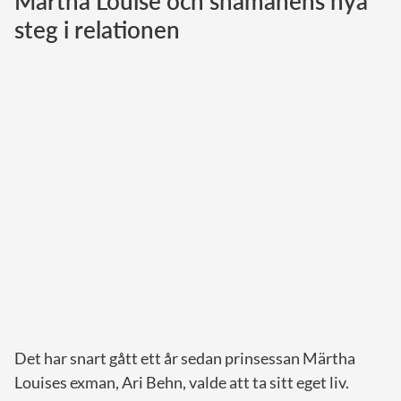
Märtha Louise och shamanens nya
steg i relationen
Norska kungahuset
Danska kungahuset
Spanska kungahuset
Nederländska kungahuset
Belgiska kungahuset
Jordanska kungahuset
Luxemburgska storhertighuset
Japanska kejsarhuset
Thailändska kungahuset
Marockanska kungahuset
Monacos furstehus
Det har snart gått ett år sedan prinsessan Märtha
Louises exman, Ari Behn, valde att ta sitt eget liv.