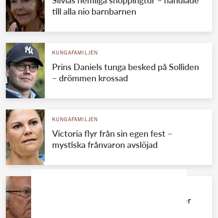
Silvias hemliga shoppingtur – handlade
till alla nio barnbarnen
KUNGAFAMILJEN
Prins Daniels tunga besked på Solliden
– drömmen krossad
KUNGAFAMILJEN
Victoria flyr från sin egen fest –
mystiska frånvaron avslöjad
KUNGAFAMILJEN
Kungens okända systerdotter bryter
tystnaden – avslöjar allt