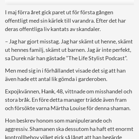
I maj förra året gick paret ut för första gången
offentligt med sin kärlek till varandra. Efter det har
deras offentliga liv kantats av skandaler.
– Jag har gjort misstag. Jag har skämt ut henne, skämt
ut hennes familj, skämt ut barnen. Jag är inte perfekt,
sa Durek när han gästade ”The Life Stylist Podcast”.
Men med sig in i förhållandet visade det sig att han
även hade ett antal lik gömda i garderoben.
Expojkvännen,
Hank
, 48, vittnade om misshandel och
stora bråk. En före detta manager trädde även fram
och försökte varna Märtha Louise för denna shaman.
Hon beskrev honom som manipulerande och
aggressiv. Shamanen ska dessutom ha haft ett enormt
kontrollbehov vilket gick så långt att han begärde