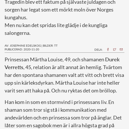
Tragedin blev ett faktum på självaste juldagen och
sorgen har legat som ett mörkt moln över Norges
kungahus.
Men nu kan det spridas lite glädje i de kungliga
salongerna.
AV: JOSEPHINE EDELSKOG
|
BILDER: TT
PUBLICERAD: 2020-11-20
DELA:
P
rinsessan Märtha Louise, 49, och shamanen
Durek
Verretts
, 45, relation är allt annat än hemlig. Tvärtom
har den spontana shamanen valt att vitt och brett visa
upp sin kärleksdyrkan. Märtha Louise har inte heller
varit sen att haka på. Och nu ryktas det om bröllop.
Han kom in som en stormvind i prinsessans liv. En
shaman som tror sig stå i kommunikation med
andevärlden och en prinsessa som tror på änglar. Det
låter som en sagobok men är i allra högsta grad på