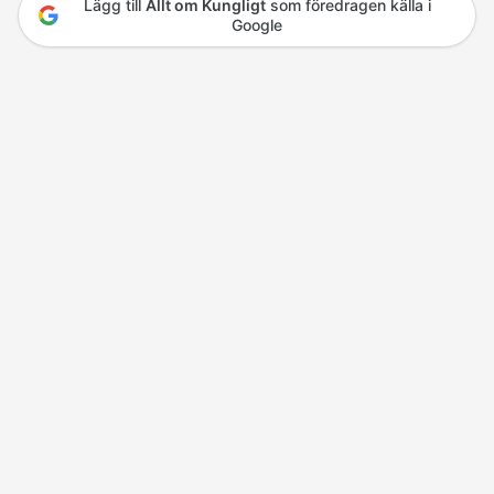
Lägg till
Allt om Kungligt
som föredragen källa i
Google