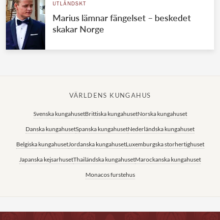
UTLÄNDSKT
Marius lämnar fängelset – beskedet
skakar Norge
VÄRLDENS KUNGAHUS
Svenska kungahuset
Brittiska kungahuset
Norska kungahuset
Danska kungahuset
Spanska kungahuset
Nederländska kungahuset
Belgiska kungahuset
Jordanska kungahuset
Luxemburgska storhertighuset
Japanska kejsarhuset
Thailändska kungahuset
Marockanska kungahuset
Monacos furstehus