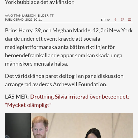
York bubblade det av känslor.
AV: GITTAN LARSSON
|
BILDER: TT
PUBLICERAD: 2023-10-11
DELA:
P
rins Harry, 39, och Meghan Markle, 42, är i New York
där de under ett event krävde att sociala
medieplattformar ska anta bättre riktlinjer för
beroendeframkallande appar som kan skada unga
människors mentala hälsa.
Det världskända paret deltog i en paneldiskussion
arrangerad av deras Archewell Foundation.
LÄS MER:
Drottning Silvia irriterad över beteendet:
”Mycket olämpligt”