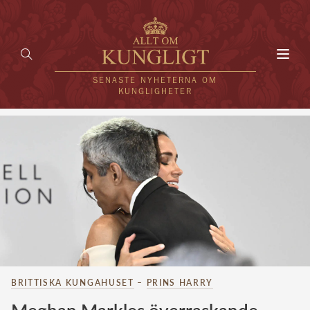
Toggl
navig
SENASTE NYHETERNA OM
KUNGLIGHETER
HEM
KUNGAFAMILJEN
UTLÄNDSKT
KÄNDISAR
VÄRLDENS KUNGAHUS
BRITTISKA KUNGAHUSET
–
PRINS HARRY
Svenska kungahuset
REDAKTION
Brittiska kungahuset