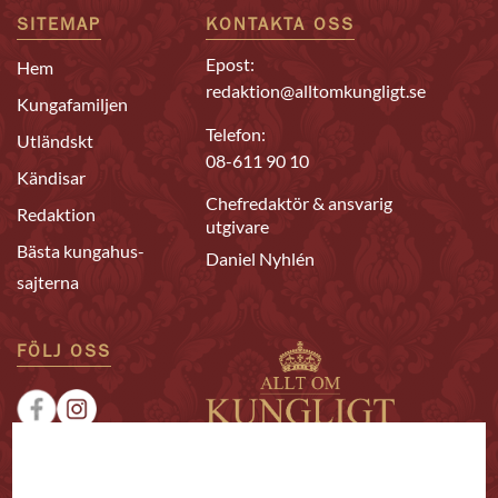
SITEMAP
KONTAKTA OSS
Epost:
Hem
redaktion@alltomkungligt.se
Kungafamiljen
Telefon:
Utländskt
08-611 90 10
Kändisar
Chefredaktör & ansvarig
Redaktion
utgivare
Bästa kungahus-
Daniel Nyhlén
sajterna
FÖLJ OSS
|
|
Sponsrat
Tipsa oss
Annonsera