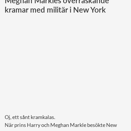
Meghan Markles överraskande
kramar med militär i New York
Norska kungahuset
Danska kungahuset
Spanska kungahuset
Nederländska kungahuset
Belgiska kungahuset
Jordanska kungahuset
Luxemburgska storhertighuset
Japanska kejsarhuset
Thailändska kungahuset
Marockanska kungahuset
Monacos furstehus
Oj, ett sånt kramkalas.
När prins Harry och Meghan Markle besökte New