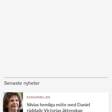
Senaste nyheter
KUNGAFAMILJEN
Silvias hemliga möte med Daniel
räddade Victorias äktenskap