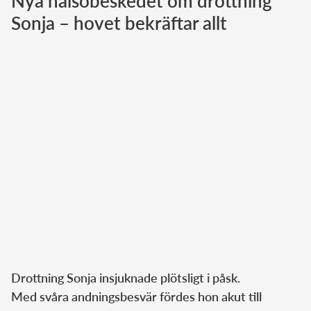
Nya hälsobeskedet om drottning
Sonja – hovet bekräftar allt
Norska kungahuset
Danska kungahuset
Spanska kungahuset
Nederländska kungahuset
Belgiska kungahuset
Jordanska kungahuset
Luxemburgska storhertighuset
Japanska kejsarhuset
Thailändska kungahuset
Marockanska kungahuset
Monacos furstehus
Drottning Sonja insjuknade plötsligt i påsk.
Med svåra andningsbesvär fördes hon akut till