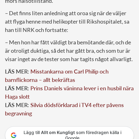
mors hälsotillstånd.
– Det finns liten anledning att oroa sig när de väljer
att flyga henne med helikopter till Rikshospitalet, sa
han till NRK och fortsatte:
– Men hon har fått väldigt bra bemötande där, och de
är otroligt duktiga, så det har gått bra, och som tur är
visar inget av de tester som har tagits något allvarligt.
LÄS MER:
Misstankarna om Carl Philip och
barnflickorna – allt bekräftas
LÄS MER:
Prins Daniels väninna lever i en husbil nära
Haga slott
LÄS MER:
Silvia dödsförklarad i TV4 efter påvens
begravning
Lägg till
Allt om Kungligt
som föredragen källa i
Google