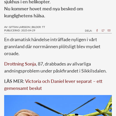
sjukhus i en helikopter.
Nu kommer hovet med nya besked om
kunglighetens hälsa.
AV: GITTAN LARSSON
|
BILDER: TT
PUBLICERAD: 2025-04-29
DELA:
En dramatisk händelse inträffade nyligen i vårt
grannland där norrmännen plötsligt blev mycket
oroade.
Drottning Sonja
, 87, drabbades av allvarliga
andningsproblem under påskfirandet i Sikkilsdalen.
LÄS MER:
Victoria och Daniel lever separat – ett
gemensamt beslut