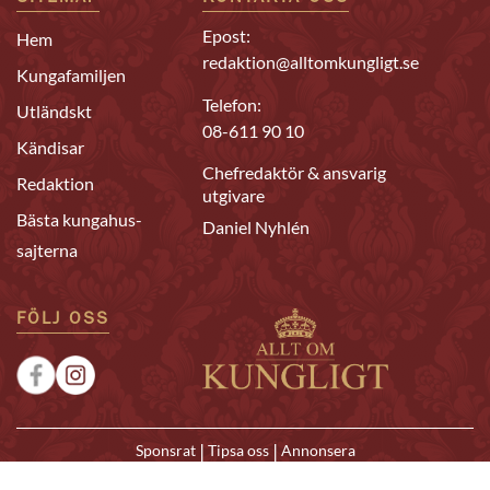
Epost:
Hem
redaktion@alltomkungligt.se
Kungafamiljen
Telefon:
Utländskt
08-611 90 10
Kändisar
Chefredaktör & ansvarig
Redaktion
utgivare
Bästa kungahus-
Daniel Nyhlén
sajterna
FÖLJ OSS
|
|
Sponsrat
Tipsa oss
Annonsera