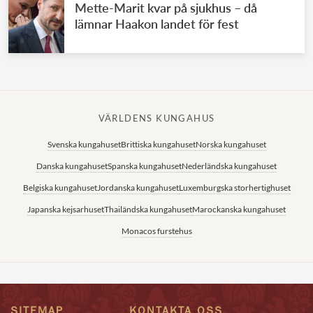
Mette-Marit kvar på sjukhus – då
lämnar Haakon landet för fest
VÄRLDENS KUNGAHUS
Svenska kungahuset
Brittiska kungahuset
Norska kungahuset
Danska kungahuset
Spanska kungahuset
Nederländska kungahuset
Belgiska kungahuset
Jordanska kungahuset
Luxemburgska storhertighuset
Japanska kejsarhuset
Thailändska kungahuset
Marockanska kungahuset
Monacos furstehus
SITEMAP
KONTAKTA OSS