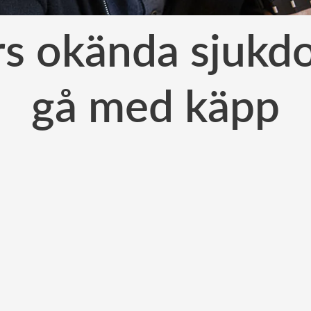
s okända sjukd
gå med käpp