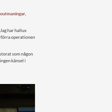
soutmaningar
,
 Jag har hallux
n förra operationen
örstorat som någon
ingen känsel i