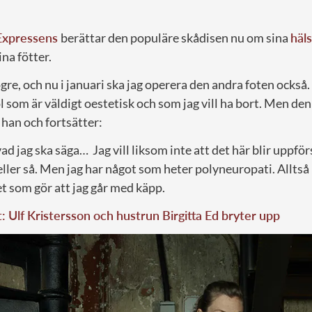
Expressens
berättar den populäre skådisen nu om sina
häl
ina fötter.
ögre, och nu i januari ska jag operera den andra foten också.
l som är väldigt oestetisk och som jag vill ha bort. Men de
 han och fortsätter:
 vad jag ska säga… Jag vill liksom inte att det här blir uppf
eller så. Men jag har något som heter polyneuropati. Alltså 
et som gör att jag går med käpp.
t: Ulf Kristersson och hustrun Birgitta Ed bryter upp