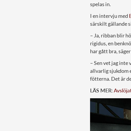
spelas in.
I en intervju med
särskilt gällande s
– Ja, ribban blir h
rigidus, en benknö
har gått bra, säger
– Sen vet jag inte
allvarlig sjukdom 
fötterna. Det är d
LÄS MER:
Avslöja