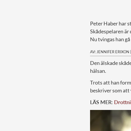
Peter Haber har s
Skådespelaren är 
Nu tvingas han gå
AV: JENNIFER ERIXON
D
en älskade skåde
hälsan.
Trots att han form
beskriver som att 
LÄS MER:
Drottni