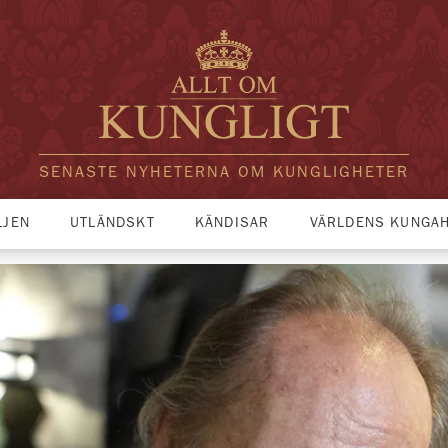
SENASTE NYHETERNA OM KUNGLIGHETER
LJEN
UTLÄNDSKT
KÄNDISAR
VÄRLDENS KUNGA