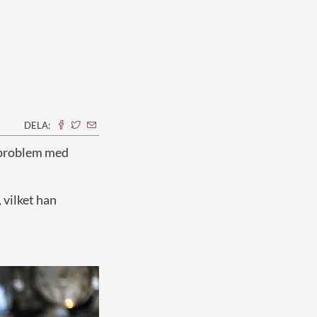
DELA:
a problem med
 vilket han