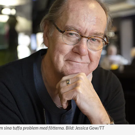
m sina tuffa problem med fötterna. Bild: Jessica Gow/TT