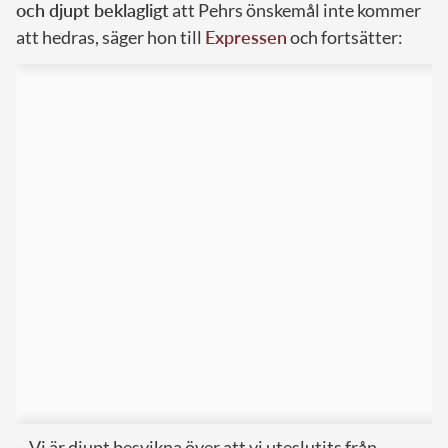
och djupt beklagligt
att Pehrs önskemål inte kommer
att hedras, säger hon till
Expressen
och fortsätter:
– Vi är djupt besvikna över att vi uteslutits från