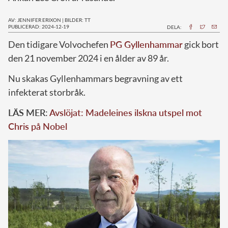
AV: JENNIFER ERIXON
|
BILDER: TT
PUBLICERAD: 2024-12-19
DELA:
D
en tidigare Volvochefen
PG Gyllenhammar
gick bort
den 21 november 2024 i en ålder av 89 år.
Nu skakas Gyllenhammars begravning av ett
infekterat storbråk.
LÄS MER:
Avslöjat: Madeleines ilskna utspel mot
Chris på Nobel