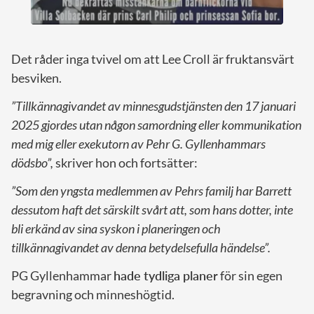
Det råder inga tvivel om att Lee Croll är fruktansvärt
besviken.
”Tillkännagivandet av minnesgudstjänsten den 17 januari
2025 gjordes utan någon samordning eller kommunikation
med mig eller exekutorn av Pehr G. Gyllenhammars
dödsbo”,
skriver hon och fortsätter:
”Som den yngsta medlemmen av Pehrs familj har Barrett
dessutom haft det särskilt svårt att, som hans dotter, inte
bli erkänd av sina syskon i planeringen och
tillkännagivandet av denna betydelsefulla händelse”.
PG Gyllenhammar
hade tydliga planer
för sin egen
begravning och minneshögtid.