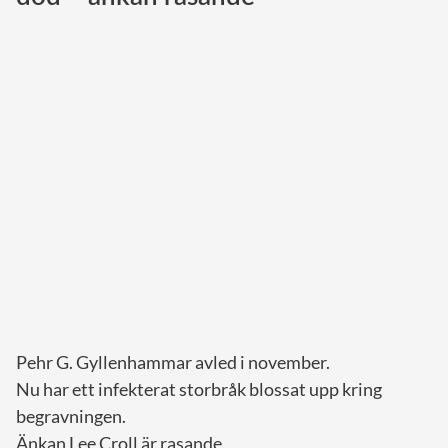
Norska kungahuset
Danska kungahuset
Spanska kungahuset
Nederländska kungahuset
Belgiska kungahuset
Jordanska kungahuset
Luxemburgska storhertighuset
Japanska kejsarhuset
Thailändska kungahuset
Marockanska kungahuset
Pehr G. Gyllenhammar avled i november.
Monacos furstehus
Nu har ett infekterat storbråk blossat upp kring
begravningen.
Änkan Lee Croll är rasande.