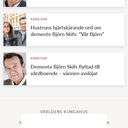
KÄNDISAR
Hustruns hjärtskärande ord om
demente Björn Skifs: ”Vår Björn”
KÄNDISAR
Demente Björn Skifs flyttad till
vårdboende – vännen avslöjar
VÄRLDENS KUNGAHUS
Svenska kungahuset
Brittiska kungahuset
Norska kungahuset