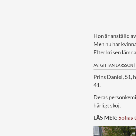
Hon är anställd av
Men nu har kvinnan
Efter krisen lämnar
AV: GITTAN LARSSON
Prins Daniel, 51, h
41.
Deras personkemi b
härligt skoj.
LÄS MER:
Sofias 