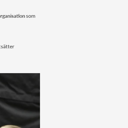
rganisation
som
tsätter