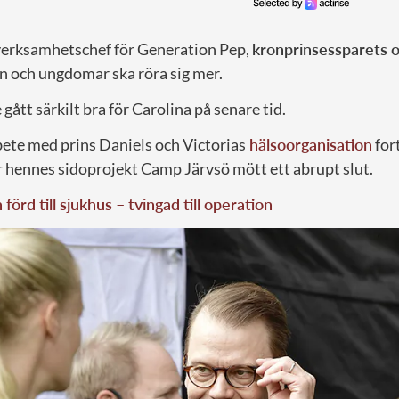
 verksamhetschef för Generation Pep,
kronprinsessparets o
rn och ungdomar ska röra sig mer.
 gått särkilt bra för Carolina på senare tid.
te med prins Daniels och Victorias
hälsoorganisation
for
r hennes sidoprojekt Camp Järvsö mött ett abrupt slut.
förd till sjukhus – tvingad till operation