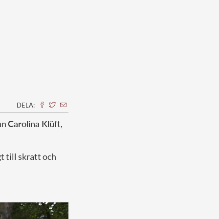
DELA:
nan
Carolina Klüft
,
 till skratt och