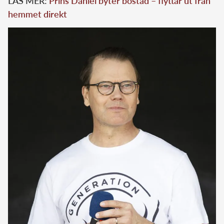
LÄS MER:
Prins Daniel byter bostad – flyttar ut från
hemmet direkt