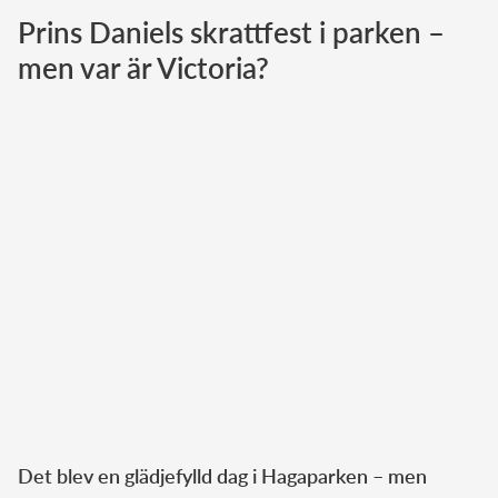
Prins Daniels skrattfest i parken –
Norska kungahuset
men var är Victoria?
Danska kungahuset
Spanska kungahuset
Nederländska kungahuset
Belgiska kungahuset
Jordanska kungahuset
Luxemburgska storhertighuset
Japanska kejsarhuset
Thailändska kungahuset
Marockanska kungahuset
Monacos furstehus
Det blev en glädjefylld dag i Hagaparken – men