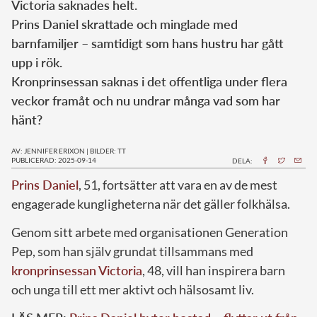
Victoria saknades helt.
Prins Daniel skrattade och minglade med
barnfamiljer – samtidigt som hans hustru har gått
upp i rök.
Kronprinsessan saknas i det offentliga under flera
veckor framåt och nu undrar många vad som har
hänt?
AV: JENNIFER ERIXON
|
BILDER: TT
PUBLICERAD: 2025-09-14
DELA:
Prins Daniel
, 51, fortsätter att vara en av de mest
engagerade kungligheterna när det gäller folkhälsa.
Genom sitt arbete med organisationen Generation
Pep, som han själv grundat tillsammans med
kronprinsessan Victoria
, 48, vill han inspirera barn
och unga till ett mer aktivt och hälsosamt liv.