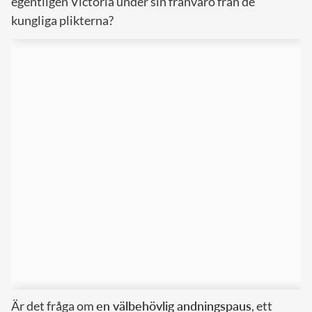
egentligen Victoria under sin frånvaro från de
kungliga plikterna?
Är det fråga om
en välbehövlig andningspaus
, ett