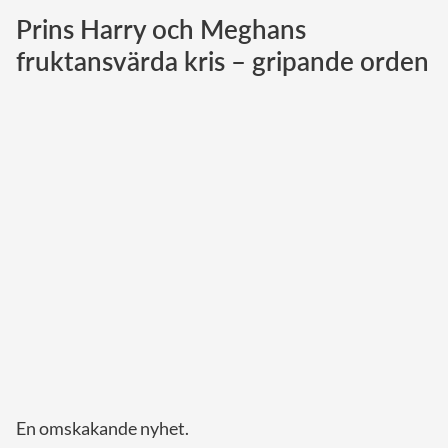
Prins Harry och Meghans
Norska kungahuset
fruktansvärda kris – gripande orden
Danska kungahuset
Spanska kungahuset
Nederländska kungahuset
Belgiska kungahuset
Jordanska kungahuset
Luxemburgska storhertighuset
Japanska kejsarhuset
Thailändska kungahuset
Marockanska kungahuset
Monacos furstehus
En omskakande nyhet.