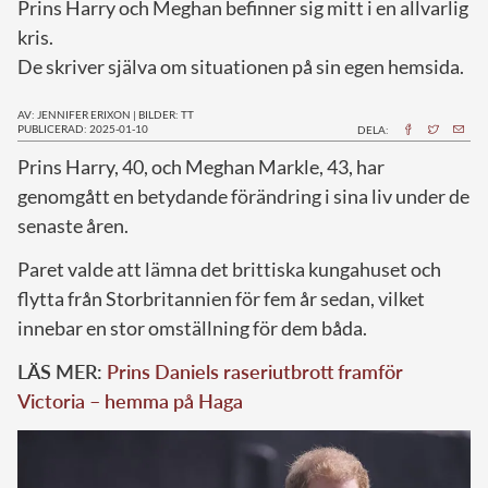
Prins Harry och Meghan befinner sig mitt i en allvarlig
kris.
De skriver själva om situationen på sin egen hemsida.
AV: JENNIFER ERIXON
|
BILDER: TT
PUBLICERAD: 2025-01-10
DELA:
P
rins Harry, 40, och Meghan Markle, 43, har
genomgått en betydande förändring i sina liv under de
senaste åren.
Paret valde att lämna det brittiska kungahuset och
flytta från Storbritannien för fem år sedan, vilket
innebar en stor omställning för dem båda.
LÄS MER:
Prins Daniels raseriutbrott framför
Victoria – hemma på Haga