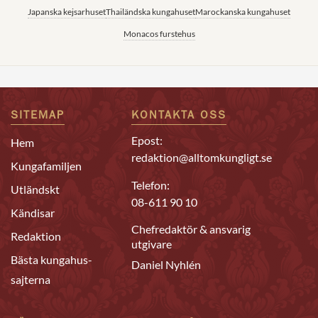
Japanska kejsarhuset
Thailändska kungahuset
Marockanska kungahuset
Monacos furstehus
SITEMAP
KONTAKTA OSS
Epost:
Hem
redaktion@alltomkungligt.se
Kungafamiljen
Telefon:
Utländskt
08-611 90 10
Kändisar
Chefredaktör & ansvarig
Redaktion
utgivare
Bästa kungahus-
Daniel Nyhlén
sajterna