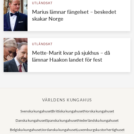
UTLÄNDSKT
Marius lämnar fängelset – beskedet
skakar Norge
UTLÄNDSKT
Mette-Marit kvar på sjukhus – då
lämnar Haakon landet för fest
VÄRLDENS KUNGAHUS
Svenska kungahuset
Brittiska kungahuset
Norska kungahuset
Danska kungahuset
Spanska kungahuset
Nederländska kungahuset
Belgiska kungahuset
Jordanska kungahuset
Luxemburgska storhertighuset