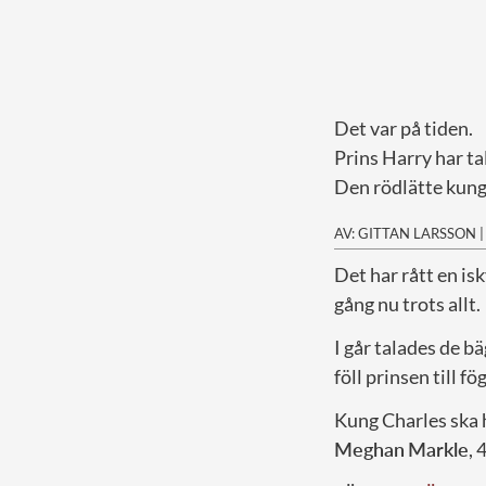
Det var på tiden.
Prins Harry har ta
Den rödlätte kungl
AV: GITTAN LARSSON
D
et har rått en i
gång nu trots allt.
I går talades de b
föll prinsen till fö
Kung Charles ska h
Meghan
Markle
, 