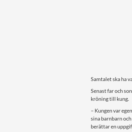
Samtalet ska ha var
Senast far och son
kröning till kung.
– Kungen var egent
sina barnbarn och 
berättar en uppgi