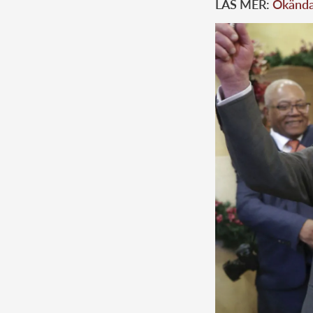
LÄS MER:
Ökända 