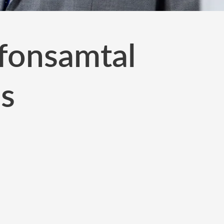
efonsamtal
s