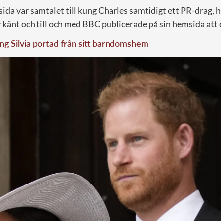
sida var samtalet till kung Charles samtidigt ett PR-drag,
ev känt och till och med BBC publicerade på sin hemsida att d
ng Silvia portad från sitt barndomshem