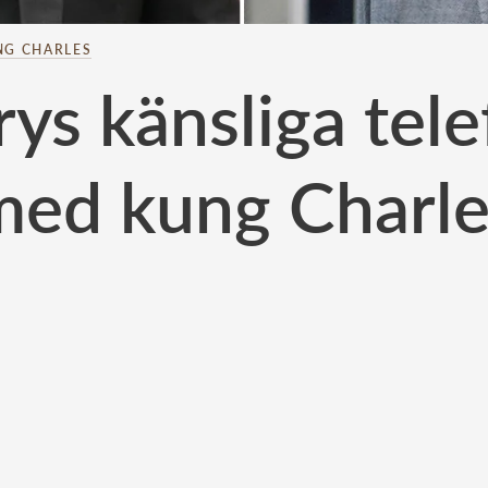
NG CHARLES
rys känsliga tel
med kung Charle