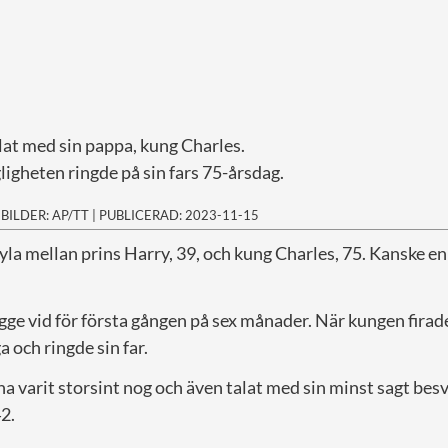
lat med sin pappa, kung Charles.
igheten ringde på sin fars 75-årsdag.
|
BILDER: AP/TT
|
PUBLICERAD: 2023-11-15
skyla mellan prins Harry, 39, och kung Charles, 75. Kanske en
ägge vid för första gången på sex månader. När kungen firad
ga och ringde sin far.
a varit storsint nog och även talat med sin minst sagt besv
42.