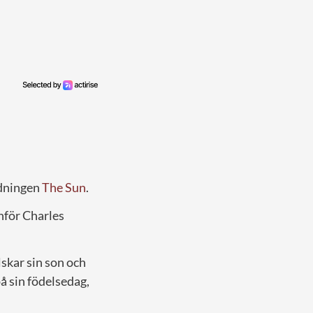
tidningen
The Sun
.
inför Charles
lskar sin son och
på sin födelsedag,