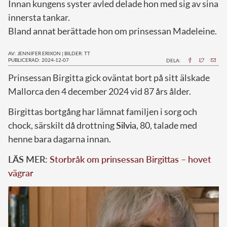
Innan kungens syster avled delade hon med sig av sina
innersta tankar.
Bland annat berättade hon om prinsessan Madeleine.
AV: JENNIFER ERIXON
|
BILDER: TT
PUBLICERAD: 2024-12-07
DELA:
P
rinsessan Birgitta gick oväntat bort på sitt älskade
Mallorca den 4 december 2024 vid 87 års ålder.
Birgittas bortgång har lämnat familjen i sorg och
chock, särskilt då drottning
Silvia
, 80, talade med
henne bara dagarna innan.
LÄS MER:
Storbråk om prinsessan Birgittas – hovet
vägrar