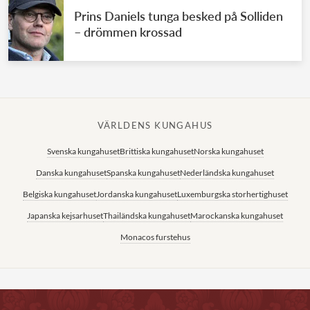
Prins Daniels tunga besked på Solliden
– drömmen krossad
VÄRLDENS KUNGAHUS
Svenska kungahuset
Brittiska kungahuset
Norska kungahuset
Danska kungahuset
Spanska kungahuset
Nederländska kungahuset
Belgiska kungahuset
Jordanska kungahuset
Luxemburgska storhertighuset
Japanska kejsarhuset
Thailändska kungahuset
Marockanska kungahuset
Monacos furstehus