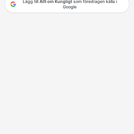
Lägg till
Allt om Kungligt
som föredragen källa i
Google