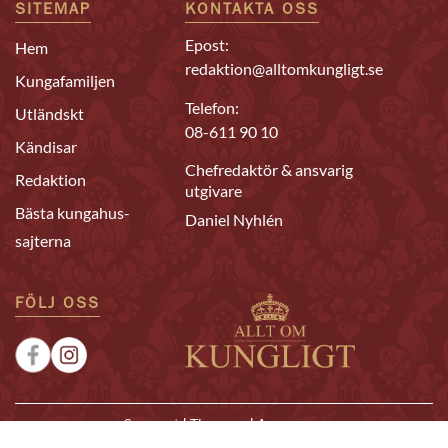
SITEMAP
KONTAKTA OSS
Epost:
Hem
redaktion@alltomkungligt.se
Kungafamiljen
Telefon:
Utländskt
08-611 90 10
Kändisar
Chefredaktör & ansvarig
Redaktion
utgivare
Bästa kungahus-
Daniel Nyhlén
sajterna
FÖLJ OSS
|
|
Sponsrat
Tipsa oss
Annonsera