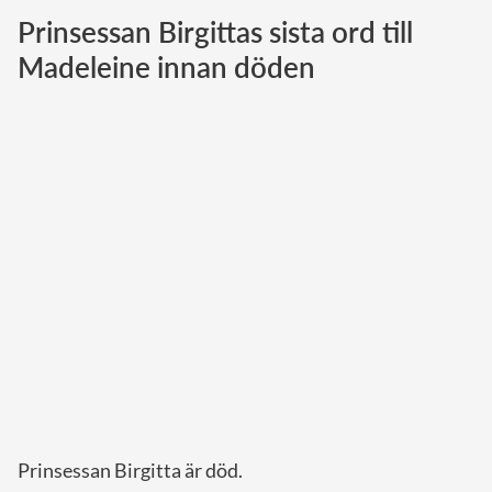
Prinsessan Birgittas sista ord till
Norska kungahuset
Madeleine innan döden
Danska kungahuset
Spanska kungahuset
Nederländska kungahuset
Belgiska kungahuset
Jordanska kungahuset
Luxemburgska storhertighuset
Japanska kejsarhuset
Thailändska kungahuset
Marockanska kungahuset
Monacos furstehus
Prinsessan Birgitta är död.