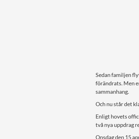
Sedan familjen fly
förändrats. Men en
sammanhang.
Och nu står det kl
Enligt hovets offi
två nya uppdrag re
Onsdag den 15 apr