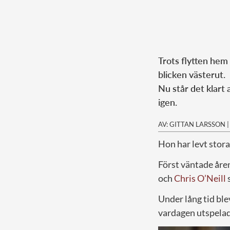
Trots flytten hem 
blicken västerut.
Nu står det klart 
igen.
AV: GITTAN LARSSON
Hon har levt stora 
Först väntade åre
och
Chris O’Neill
s
Under lång tid ble
vardagen utspelade