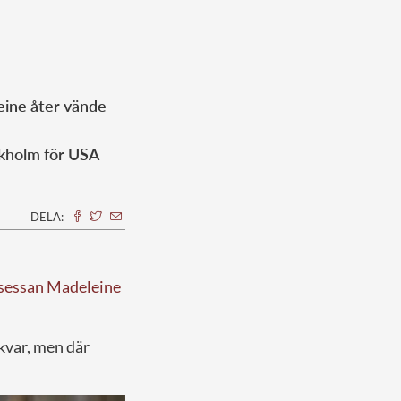
leine åter vände
ockholm för USA
DELA:
sessan Madeleine
 kvar, men där