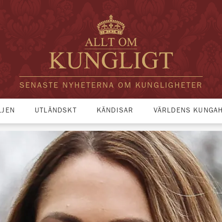
SENASTE NYHETERNA OM KUNGLIGHETER
LJEN
UTLÄNDSKT
KÄNDISAR
VÄRLDENS KUNGA