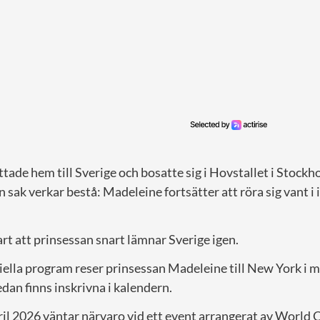
ttade hem till Sverige och bosatte sig i Hovstallet i Stock
 sak verkar bestå: Madeleine fortsätter att röra sig vant i 
art att prinsessan snart lämnar Sverige igen.
ciella program reser prinsessan Madeleine till New York i mi
dan finns inskrivna i kalendern.
il 2026 väntar närvaro vid ett event arrangerat av World