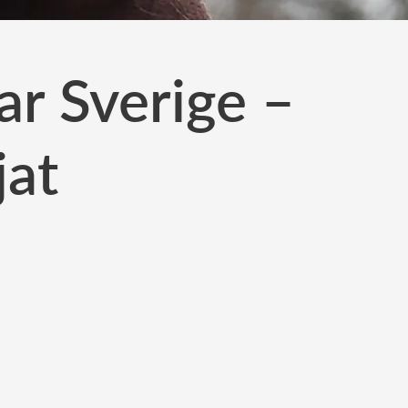
r Sverige –
jat