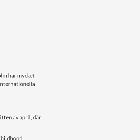
holm har mycket
internationella
tten av april, där
 Childhood