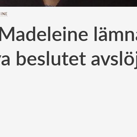
INE
 Madeleine lämna
a beslutet avslö