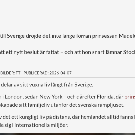
till Sverige dröjde det inte länge förrän prinsessan Made
att ett nytt beslut är fattat – och att hon snart lämnar St
|
BILDER: TT
|
PUBLICERAD: 2026-04-07
delar av sitt vuxna liv långt från Sverige.
n i London, sedan New York – och därefter Florida, där
prin
kapade sitt familjeliv utanför det svenska rampljuset.
v det ett kungligt liv på distans, där hemlandet alltid fanns
 sig i internationella miljöer.