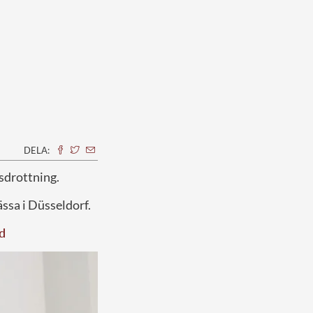
DELA:
tsdrottning.
ssa i Düsseldorf.
d