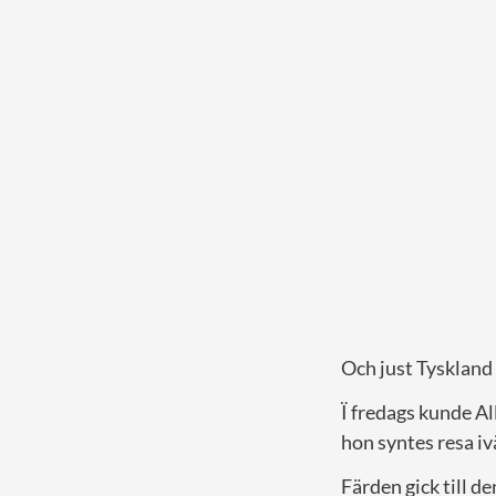
Och just Tyskland 
Ï fredags kunde Al
hon syntes resa iv
Färden gick till d