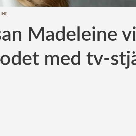
INE
san Madeleine vi
odet med tv-stj