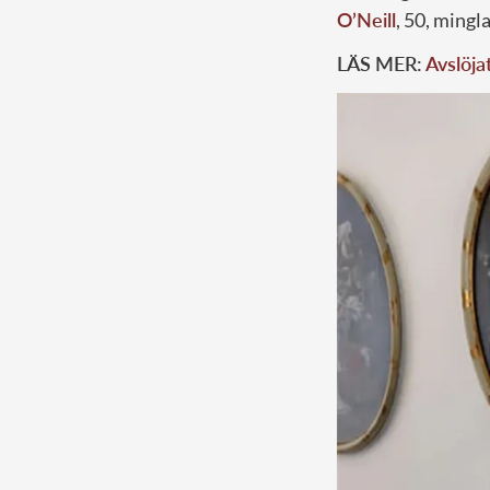
O’Neill
, 50, mingl
LÄS MER:
Avslöja