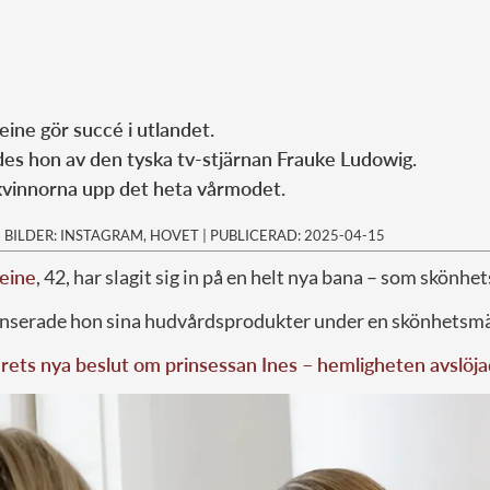
ine gör succé i utlandet.
des hon av den tyska tv-stjärnan Frauke Ludowig.
 kvinnorna upp det heta vårmodet.
|
BILDER: INSTAGRAM, HOVET
|
PUBLICERAD: 2025-04-15
eine
, 42, har slagit sig in på en helt nya bana – som skönhe
lanserade hon sina hudvårdsprodukter under en skönhetsmä
rets nya beslut om prinsessan Ines – hemligheten avslöja