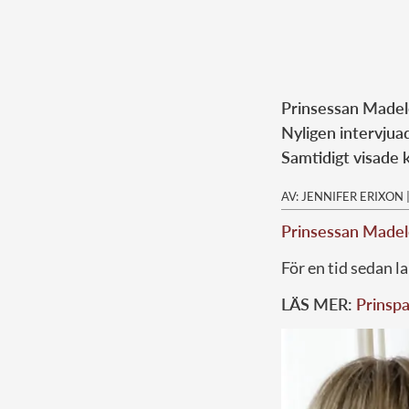
Prinsessan Madele
Nyligen intervjua
Samtidigt visade
AV: JENNIFER ERIXON
Prinsessan Madel
För en tid sedan 
LÄS MER:
Prinspa