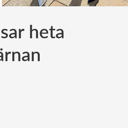
sar heta
ärnan