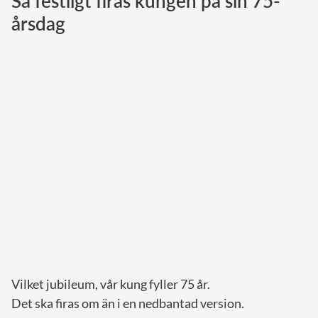
Så festligt firas kungen på sin 75-
årsdag
Norska kungahuset
Danska kungahuset
Spanska kungahuset
Nederländska kungahuset
Belgiska kungahuset
Jordanska kungahuset
Luxemburgska storhertighuset
Japanska kejsarhuset
Thailändska kungahuset
Marockanska kungahuset
Monacos furstehus
Vilket jubileum, vår kung fyller 75 år.
Det ska firas om än i en nedbantad version.