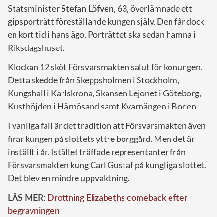
Statsminister
Stefan Löfven
, 63, överlämnade ett
gipsporträtt föreställande kungen själv. Den får dock
en kort tid i hans ägo. Porträttet ska sedan hamna i
Riksdagshuset.
Klockan 12 sköt Försvarsmakten salut för konungen.
Detta skedde från Skeppsholmen i Stockholm,
Kungshall i Karlskrona, Skansen Lejonet i Göteborg,
Kusthöjden i Härnösand samt Kvarnängen i Boden.
I vanliga fall är det tradition att Försvarsmakten även
firar kungen på slottets yttre borggård. Men det är
inställt i år. Istället träffade representanter från
Försvarsmakten kung Carl Gustaf på kungliga slottet.
Det blev en mindre uppvaktning.
LÄS MER:
Drottning Elizabeths comeback efter
begravningen