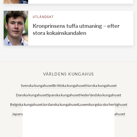
UTLÄNDSKT
Kronprinsens tuffa utmaning – efter
stora kokainskandalen
VÄRLDENS KUNGAHUS
Svenska kungahuset
Brittiska kungahuset
Norska kungahuset
Danska kungahuset
Spanska kungahuset
Nederländska kungahuset
Belgiska kungahuset
Jordanska kungahuset
Luxemburgska storhertighuset
Japanska kejsarhuset
Thailändska kungahuset
Marockanska kungahuset
Monacos furstehus