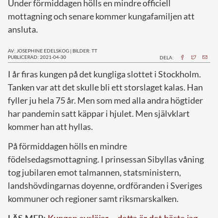
Under förmiddagen hölls en mindre officiell
mottagning och senare kommer kungafamiljen att
ansluta.
AV: JOSEPHINE EDELSKOG
|
BILDER: TT
PUBLICERAD: 2021-04-30
DELA:
I
år firas kungen på det kungliga slottet i Stockholm.
Tanken var att det skulle bli ett storslaget kalas. Han
fyller ju hela 75 år. Men som med alla andra högtider
har pandemin satt käppar i hjulet. Men självklart
kommer han att hyllas.
På förmiddagen hölls en mindre
födelsedagsmottagning. I prinsessan Sibyllas våning
tog jubilaren emot talmannen, statsministern,
landshövdingarnas doyenne, ordföranden i Sveriges
kommuner och regioner samt riksmarskalken.
LÄS MER:
Kungen avslöjar – detta är det bästa jag