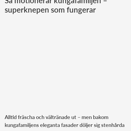
Så motionerar kungafamiljen –
superknepen som fungerar
Norska kungahuset
Danska kungahuset
Spanska kungahuset
Nederländska kungahuset
Belgiska kungahuset
Jordanska kungahuset
Luxemburgska storhertighuset
Japanska kejsarhuset
Thailändska kungahuset
Marockanska kungahuset
Monacos furstehus
Alltid fräscha och vältränade ut – men bakom
kungafamiljens eleganta fasader döljer sig stenhårda