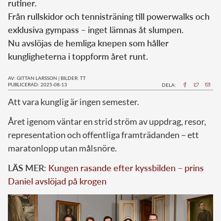
rutiner.
Från rullskidor och tennisträning till powerwalks och
exklusiva gympass – inget lämnas åt slumpen.
Nu avslöjas de hemliga knepen som håller
kungligheterna i toppform året runt.
AV: GITTAN LARSSON
|
BILDER: TT
PUBLICERAD: 2025-08-13
DELA:
Att vara kunglig är ingen semester.
Året igenom väntar en strid ström av uppdrag, resor,
representation och offentliga framträdanden – ett
maratonlopp utan målsnöre.
LÄS MER:
Kungen rasande efter kyssbilden – prins
Daniel avslöjad på krogen