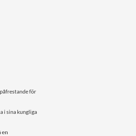
 påfrestande för
a i sina kungliga
å
en