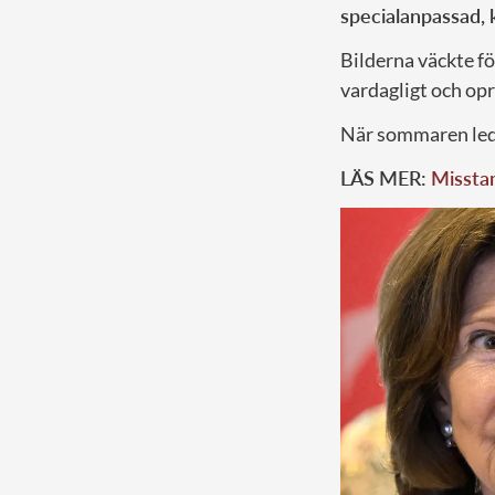
specialanpassad, 
Bilderna väckte fö
vardagligt och opra
När sommaren led m
LÄS MER:
Misstan