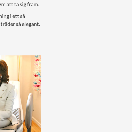
 att ta sig fram.
ing i ett så
mträder så elegant.