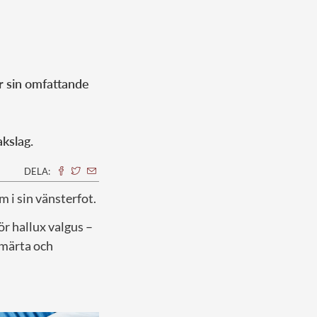
r sin omfattande
akslag.
DELA:
 i sin vänsterfot.
ör hallux valgus –
smärta och