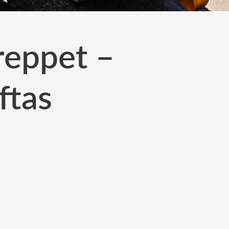
greppet –
ftas