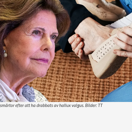
 smärtor efter att ha drabbats av hallux valgus. Bilder: TT