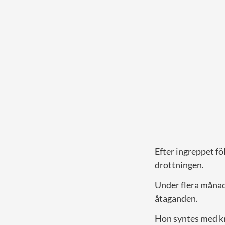
Efter ingreppet fö
drottningen.
Under flera månade
åtaganden.
Hon syntes med kryc