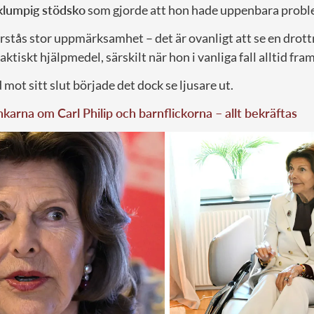
klumpig stödsko
som gjorde att hon hade uppenbara problem
rstås stor uppmärksamhet – det är ovanligt att se en drottn
ktiskt hjälpmedel, särskilt när hon i vanliga fall alltid fra
ot sitt slut började det dock se ljusare ut.
karna om Carl Philip och barnflickorna – allt bekräftas