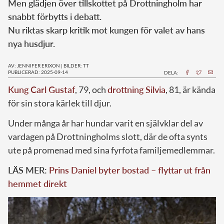
Men glädjen över tillskottet på Drottningholm har
snabbt förbytts i debatt.
Nu riktas skarp kritik mot kungen för valet av hans
nya husdjur.
AV: JENNIFER ERIXON
|
BILDER: TT
PUBLICERAD: 2025-09-14
DELA:
Kung Carl Gustaf
, 79, och
drottning Silvia
, 81, är kända
för sin stora kärlek till djur.
Under många år har hundar varit en självklar del av
vardagen på Drottningholms slott, där de ofta synts
ute på promenad med sina fyrfota familjemedlemmar.
LÄS MER:
Prins Daniel byter bostad – flyttar ut från
hemmet direkt