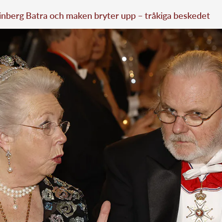
nberg Batra och maken bryter upp – tråkiga beskedet