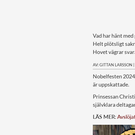
Vad har hänt med 
Helt plötsligt sa
Hovet vägrar svar
AV: GITTAN LARSSON
N
obelfesten 2024
är uppskattade.
Prinsessan Christ
självklara deltagar
LÄS MER:
Avslöja