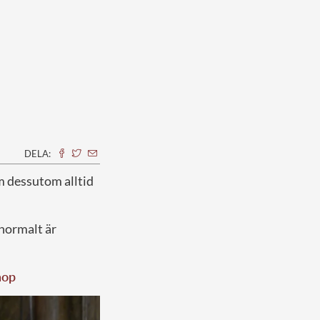
DELA:
m dessutom alltid
 normalt är
hop