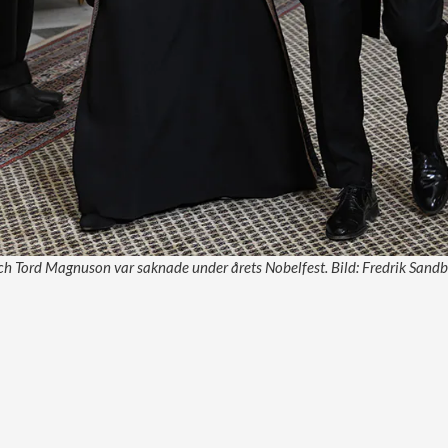
ch Tord Magnuson var saknade under årets Nobelfest. Bild: Fredrik Sand