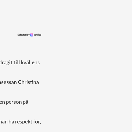
ragit till kvällens
insessan Christina
 en person på
man ha respekt för,