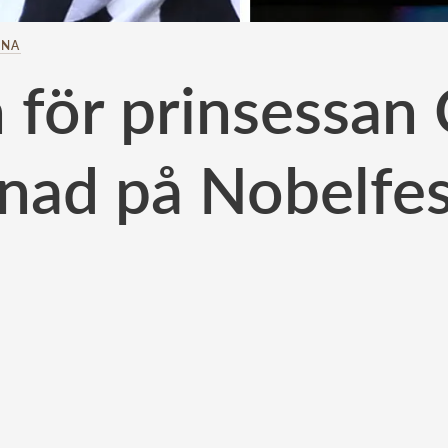
INA
 för prinsessan 
nad på Nobelfe