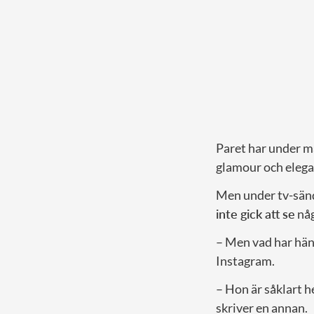
Paret har under må
glamour och elega
Men under tv-sänd
inte gick att se
någ
– Men vad har hänt
Instagram.
– Hon är såklart h
skriver en annan.