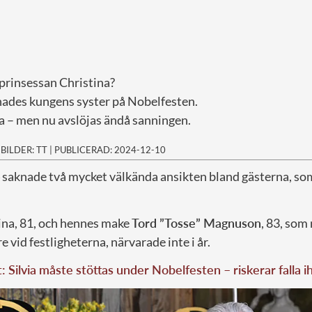
prinsessan Christina?
knades kungens syster på Nobelfesten.
a – men nu avslöjas ändå sanningen.
|
BILDER: TT
|
PUBLICERAD: 2024-12-10
 saknade två mycket välkända ansikten bland gästerna, so
ina, 81, och hennes make
Tord ”Tosse” Magnuson
, 83, som
e vid festligheterna, närvarade inte i år.
t: Silvia måste stöttas under Nobelfesten – riskerar falla i