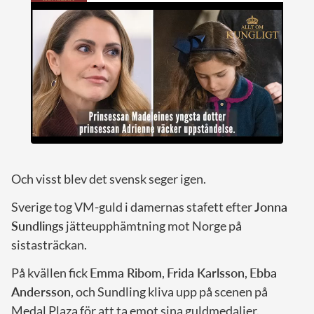
Och visst blev det svensk seger igen.
Sverige tog VM-guld i damernas stafett efter
Jonna
Sundlings
jätteupphämtning mot Norge på
sistasträckan.
På kvällen fick
Emma Ribom
,
Frida Karlsson
,
Ebba
Andersson
, och Sundling kliva upp på scenen på
Medal Plaza för att ta emot sina guldmedaljer.