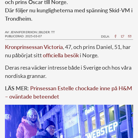
och prins Oscar till Norge.
Där följer nu kungligheterna med spänning Skid-VM i
Trondheim.
AV: JENNIFER ERIXON
|
BILDER: TT
PUBLICERAD: 2025-03-07
DELA:
Kronprinsessan Victoria
, 47, och prins Daniel, 51, har
nu påbörjat sitt
officiella besök
i Norge.
Deras resa väcker intresse både i Sverige och hos våra
nordiska grannar.
LÄS MER:
Prinsessan Estelle chockade inne på H&M
– oväntade beteendet