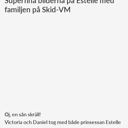
Superfina bilderna på Estelle med
familjen på Skid-VM
Norska kungahuset
Danska kungahuset
Spanska kungahuset
Nederländska kungahuset
Belgiska kungahuset
Jordanska kungahuset
Luxemburgska storhertighuset
Japanska kejsarhuset
Thailändska kungahuset
Marockanska kungahuset
Monacos furstehus
Oj, en sån skräll!
Victoria och Daniel tog med både prinsessan Estelle