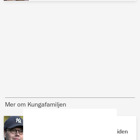
Mer om Kungafamiljen
KUNGAFAMILJEN
Prins Daniels tunga besked på Solliden
– drömmen krossad