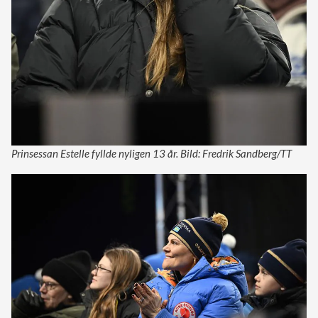
Prinsessan Estelle fyllde nyligen 13 år. Bild: Fredrik Sandberg/TT