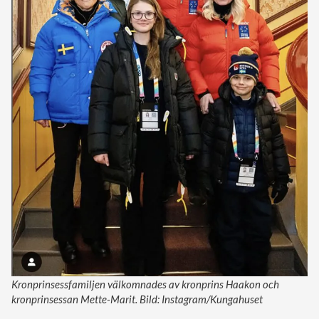
Kronprinsessfamiljen välkomnades av kronprins Haakon och
kronprinsessan Mette-Marit. Bild: Instagram/Kungahuset