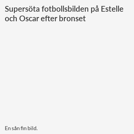
Supersöta fotbollsbilden på Estelle
Norska kungahuset
och Oscar efter bronset
Danska kungahuset
Spanska kungahuset
Nederländska kungahuset
Belgiska kungahuset
Jordanska kungahuset
Luxemburgska storhertighuset
Japanska kejsarhuset
Thailändska kungahuset
Marockanska kungahuset
Monacos furstehus
En sån fin bild.