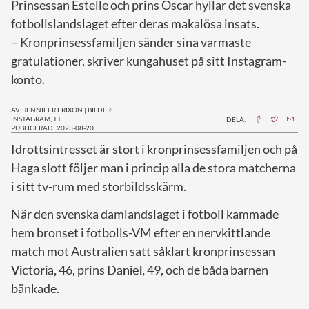
Prinsessan Estelle och prins Oscar hyllar det svenska
fotbollslandslaget efter deras makalösa insats.
– Kronprinsessfamiljen sänder sina varmaste
gratulationer, skriver kungahuset på sitt Instagram-
konto.
AV: JENNIFER ERIXON
|
BILDER:
INSTAGRAM, TT
DELA:
PUBLICERAD: 2023-08-20
I
drottsintresset är stort i kronprinsessfamiljen och på
Haga slott följer man i princip alla de stora matcherna
i sitt tv-rum med storbildsskärm.
När den svenska damlandslaget i fotboll kammade
hem bronset i fotbolls-VM efter en nervkittlande
match mot Australien satt såklart kronprinsessan
Victoria,
46, prins
Daniel,
49, och de båda barnen
bänkade.