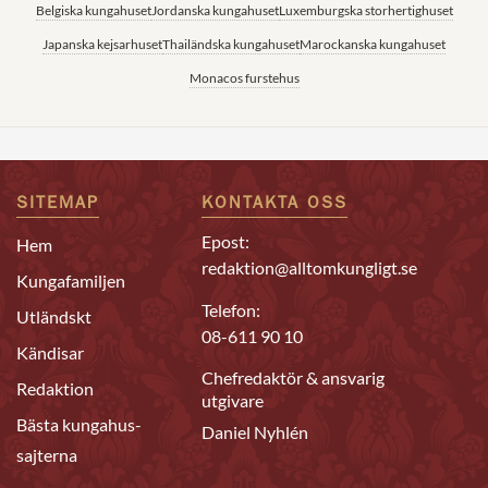
Belgiska kungahuset
Jordanska kungahuset
Luxemburgska storhertighuset
Japanska kejsarhuset
Thailändska kungahuset
Marockanska kungahuset
Monacos furstehus
SITEMAP
KONTAKTA OSS
Epost:
Hem
redaktion@alltomkungligt.se
Kungafamiljen
Telefon:
Utländskt
08-611 90 10
Kändisar
Chefredaktör & ansvarig
Redaktion
utgivare
Bästa kungahus-
Daniel Nyhlén
sajterna