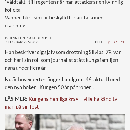
”våldtäkt” till regenten när han attackerar en kvinnlig
kollega.
Vännen blir i sin tur beskylld för att fara med
osanning.
AV: JENNIFER ERIXON
|
BILDER: TT
PUBLICERAD: 2023-08-20
DELA:
H
an beskriver sig själv som drottning Silvias, 79, vän
och har i sin roll som journalist stått kungafamiljen
nära under flera år.
Nu är hovexperten
Roger Lundgren
, 46, aktuell med
den nya boken ”Kungen 50 år på tronen”.
LÄS MER:
Kungens hemliga krav – ville ha känd tv-
man på sin fest