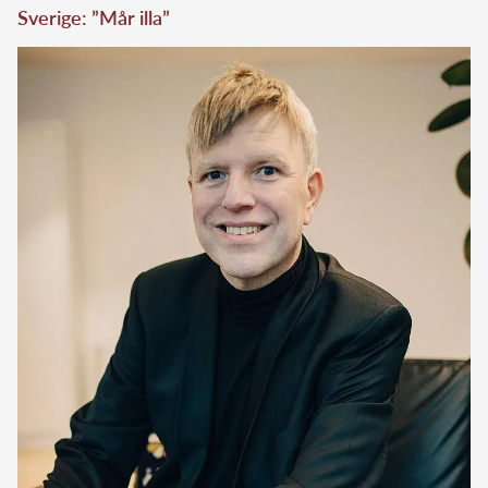
Sverige: ”Mår illa”