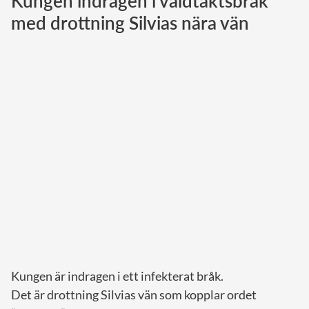
Kungen indragen i våldtäktsbråk
med drottning Silvias nära vän
Norska kungahuset
Danska kungahuset
Spanska kungahuset
Nederländska kungahuset
Belgiska kungahuset
Jordanska kungahuset
Luxemburgska storhertighuset
Japanska kejsarhuset
Thailändska kungahuset
Marockanska kungahuset
Monacos furstehus
Kungen är indragen i ett infekterat bråk.
Det är drottning Silvias vän som kopplar ordet