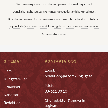
Svenska kungahuset
Brittiska kungahuset
Norska kungahuset
Danska kungahuset
Spanska kungahuset
Nederländska kungahuset
Belgiska kungahuset
Jordanska kungahuset
Luxemburgska storhertighuset
Japanska kejsarhuset
Thailändska kungahuset
Marockanska kungahuset
Monacos furstehus
SITEMAP
KONTAKTA OSS
Epost:
Hem
redaktion@alltomkungligt.se
Kungafamiljen
Telefon:
Utländskt
08-611 90 10
Kändisar
Chefredaktör & ansvarig
Redaktion
utgivare