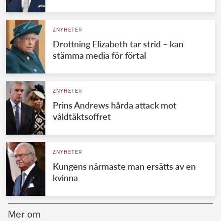
Norska kungahuset
ZNYHETER
Danska kungahuset
Drottning Elizabeth tar strid – kan
Spanska kungahuset
stämma media för förtal
Nederländska kungahuset
Belgiska kungahuset
ZNYHETER
Jordanska kungahuset
Prins Andrews hårda attack mot
våldtäktsoffret
Luxemburgska storhertighuset
Japanska kejsarhuset
ZNYHETER
Thailändska kungahuset
Kungens närmaste man ersätts av en
Marockanska kungahuset
kvinna
Monacos furstehus
Mer om