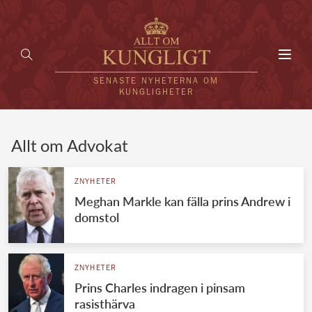
Toggl
navig
SENASTE NYHETERNA OM
KUNGLIGHETER
HEM
Allt om Advokat
KUNGAFAMILJEN
ZNYHETER
Meghan Markle kan fälla prins Andrew i
UTLÄNDSKT
domstol
KÄNDISAR
VÄRLDENS KUNGAHUS
ZNYHETER
Prins Charles indragen i pinsam
Svenska kungahuset
REDAKTION
rasisthärva
Brittiska kungahuset