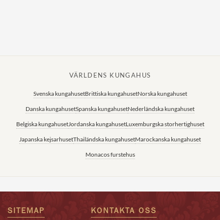
VÄRLDENS KUNGAHUS
Svenska kungahuset
Brittiska kungahuset
Norska kungahuset
Danska kungahuset
Spanska kungahuset
Nederländska kungahuset
Belgiska kungahuset
Jordanska kungahuset
Luxemburgska storhertighuset
Japanska kejsarhuset
Thailändska kungahuset
Marockanska kungahuset
Monacos furstehus
SITEMAP
KONTAKTA OSS