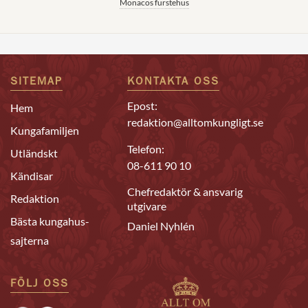
Monacos furstehus
SITEMAP
KONTAKTA OSS
Epost:
Hem
redaktion@alltomkungligt.se
Kungafamiljen
Telefon:
Utländskt
08-611 90 10
Kändisar
Chefredaktör & ansvarig
Redaktion
utgivare
Bästa kungahus-
Daniel Nyhlén
sajterna
FÖLJ OSS