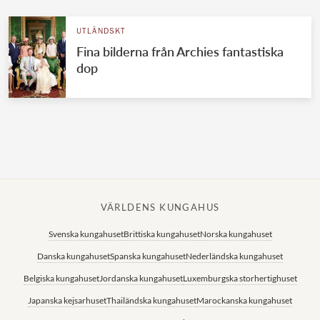
UTLÄNDSKT
Fina bilderna från Archies fantastiska
dop
VÄRLDENS KUNGAHUS
Svenska kungahuset
Brittiska kungahuset
Norska kungahuset
Danska kungahuset
Spanska kungahuset
Nederländska kungahuset
Belgiska kungahuset
Jordanska kungahuset
Luxemburgska storhertighuset
Japanska kejsarhuset
Thailändska kungahuset
Marockanska kungahuset