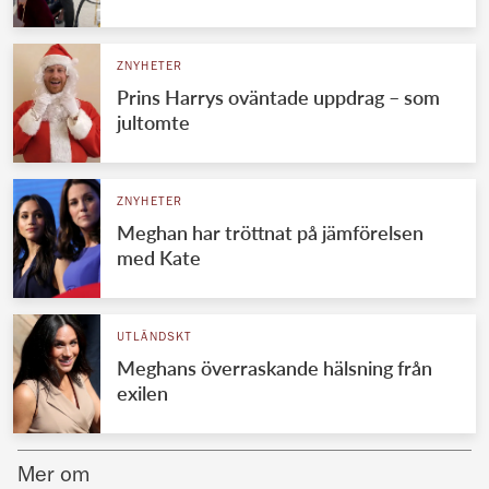
Norska kungahuset
ZNYHETER
Danska kungahuset
Prins Harrys oväntade uppdrag – som
Spanska kungahuset
jultomte
Nederländska kungahuset
Belgiska kungahuset
ZNYHETER
Jordanska kungahuset
Meghan har tröttnat på jämförelsen
med Kate
Luxemburgska storhertighuset
Japanska kejsarhuset
UTLÄNDSKT
Thailändska kungahuset
Meghans överraskande hälsning från
Marockanska kungahuset
exilen
Monacos furstehus
Mer om