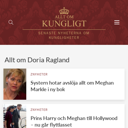
Toggl
navig
SENASTE NYHETERNA OM
KUNGLIGHETER
HEM
Allt om Doria Ragland
KUNGAFAMILJEN
ZNYHETER
Systern hotar avslöja allt om Meghan
UTLÄNDSKT
Markle i ny bok
KÄNDISAR
VÄRLDENS KUNGAHUS
ZNYHETER
Prins Harry och Meghan till Hollywood
Svenska kungahuset
REDAKTION
– nu går flyttlasset
Brittiska kungahuset