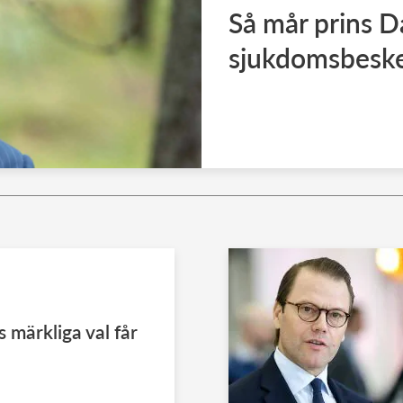
Så mår prins Da
sjukdomsbesk
s märkliga val får