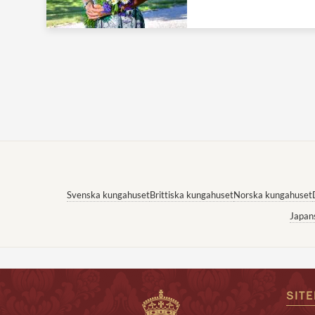
Svenska kungahuset
Brittiska kungahuset
Norska kungahuset
Japan
SIT