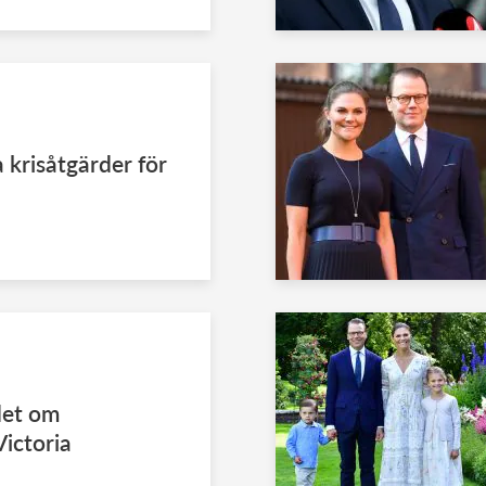
 krisåtgärder för
det om
ictoria