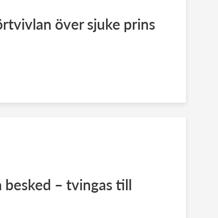
rtvivlan över sjuke prins
a besked – tvingas till
d