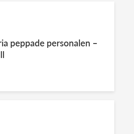
ria peppade personalen –
ll