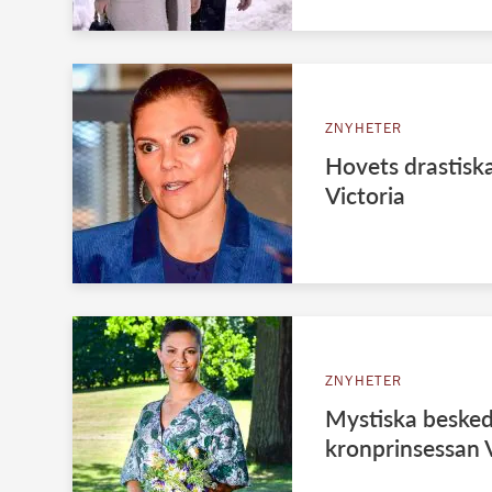
ZNYHETER
Hovets drastiska
Victoria
ZNYHETER
Mystiska beske
kronprinsessan V