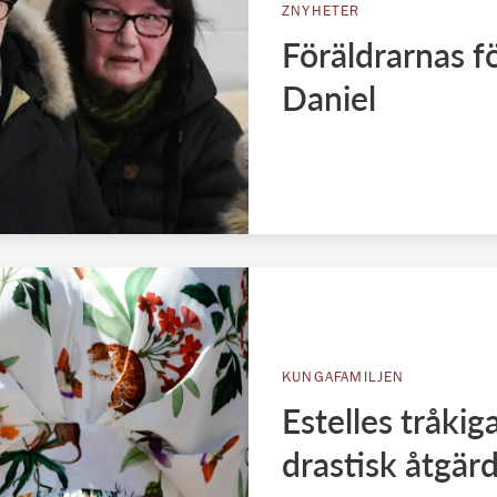
ZNYHETER
Föräldrarnas fö
Daniel
KUNGAFAMILJEN
Estelles tråkig
drastisk åtgär