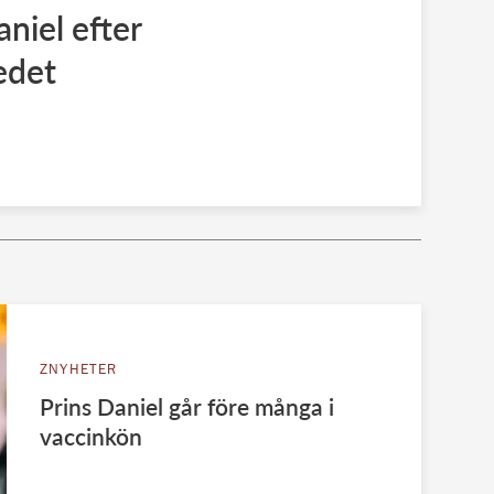
niel efter
edet
ZNYHETER
Prins Daniel går före många i
vaccinkön