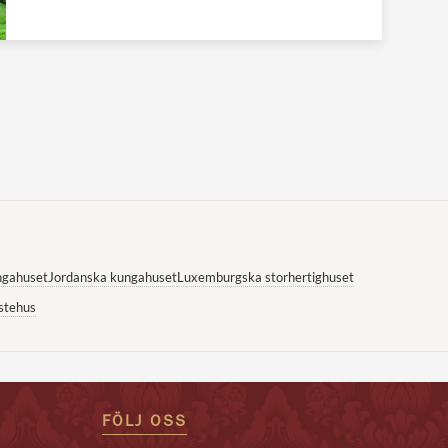
ngahuset
Jordanska kungahuset
Luxemburgska storhertighuset
stehus
FÖLJ OSS