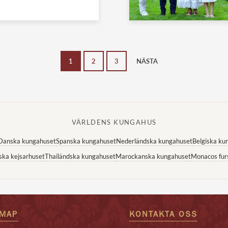
1
2
3
NÄSTA
VÄRLDENS KUNGAHUS
Danska kungahuset
Spanska kungahuset
Nederländska kungahuset
Belgiska ku
ska kejsarhuset
Thailändska kungahuset
Marockanska kungahuset
Monacos fur
EMAP
KONTAKTA OSS