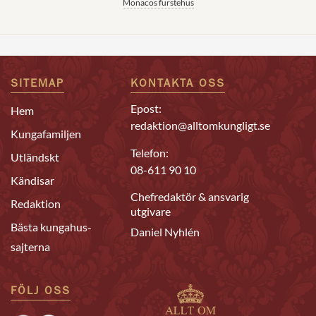
Monacos furstehus
SITEMAP
KONTAKTA OSS
Epost:
Hem
redaktion@alltomkungligt.se
Kungafamiljen
Telefon:
Utländskt
08-611 90 10
Kändisar
Chefredaktör & ansvarig
Redaktion
utgivare
Bästa kungahus-
Daniel Nyhlén
sajterna
FÖLJ OSS