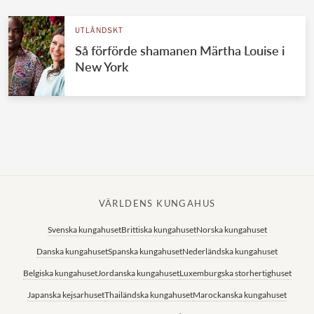
UTLÄNDSKT
Så förförde shamanen Märtha Louise i
New York
VÄRLDENS KUNGAHUS
Svenska kungahuset
Brittiska kungahuset
Norska kungahuset
Danska kungahuset
Spanska kungahuset
Nederländska kungahuset
Belgiska kungahuset
Jordanska kungahuset
Luxemburgska storhertighuset
Japanska kejsarhuset
Thailändska kungahuset
Marockanska kungahuset