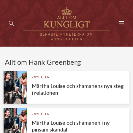
Toggl
navig
SENASTE NYHETERNA OM
KUNGLIGHETER
HEM
Allt om Hank Greenberg
KUNGAFAMILJEN
ZNYHETER
Märtha Louise och shamanens nya steg
UTLÄNDSKT
i relationen
KÄNDISAR
VÄRLDENS KUNGAHUS
ZNYHETER
Märtha Louise och shamanen i ny
Svenska kungahuset
REDAKTION
pinsam skandal
Brittiska kungahuset