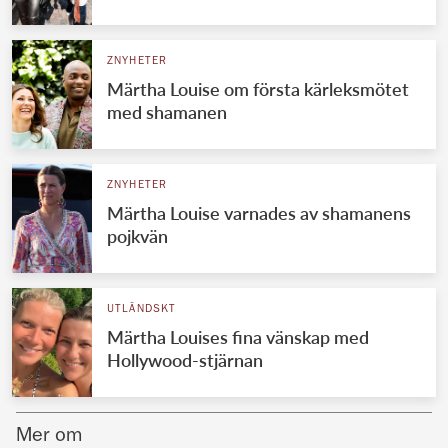
Norska kungahuset
ZNYHETER
Danska kungahuset
Märtha Louise om första kärleksmötet
Spanska kungahuset
med shamanen
Nederländska kungahuset
Belgiska kungahuset
ZNYHETER
Jordanska kungahuset
Märtha Louise varnades av shamanens
pojkvän
Luxemburgska storhertighuset
Japanska kejsarhuset
UTLÄNDSKT
Thailändska kungahuset
Märtha Louises fina vänskap med
Marockanska kungahuset
Hollywood-stjärnan
Monacos furstehus
Mer om