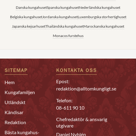
Danska kungahuset
Spanska kungahuset
Nederländska kungahuset
Belgiska kungahuset
Jordanska kungahuset
Luxemburgska storhertighuset
Japanska kejsarhuset
Thailändska kungahuset
Marockanska kungahuset
Monacos furstehus
SITEMAP
KONTAKTA OSS
Epost:
Hem
redaktion@alltomkungligt.se
Kungafamiljen
Telefon:
Utländskt
08-611 90 10
Kändisar
Chefredaktör & ansvarig
Redaktion
utgivare
Bästa kungahus-
Daniel Nyhlén