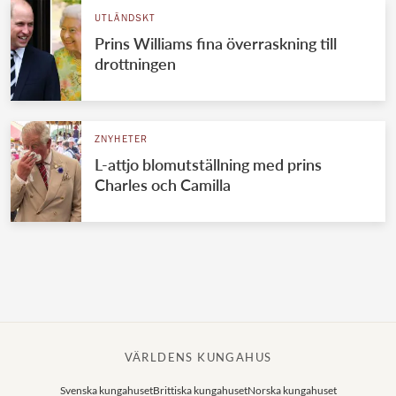
UTLÄNDSKT
Prins Williams fina överraskning till
drottningen
ZNYHETER
L-attjo blomutställning med prins
Charles och Camilla
VÄRLDENS KUNGAHUS
Svenska kungahuset
Brittiska kungahuset
Norska kungahuset