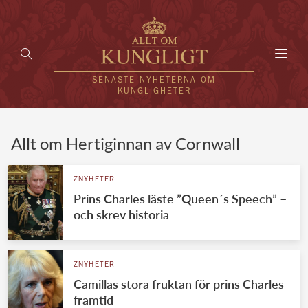
Toggl
navig
SENASTE NYHETERNA OM
KUNGLIGHETER
HEM
Allt om Hertiginnan av Cornwall
KUNGAFAMILJEN
ZNYHETER
Prins Charles läste ”Queen´s Speech” –
UTLÄNDSKT
och skrev historia
KÄNDISAR
VÄRLDENS KUNGAHUS
ZNYHETER
Camillas stora fruktan för prins Charles
Svenska kungahuset
REDAKTION
framtid
Brittiska kungahuset