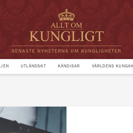
SENASTE NYHETERNA OM KUNGLIGHETER
LJEN
UTLÄNDSKT
KÄNDISAR
VÄRLDENS KUNGA