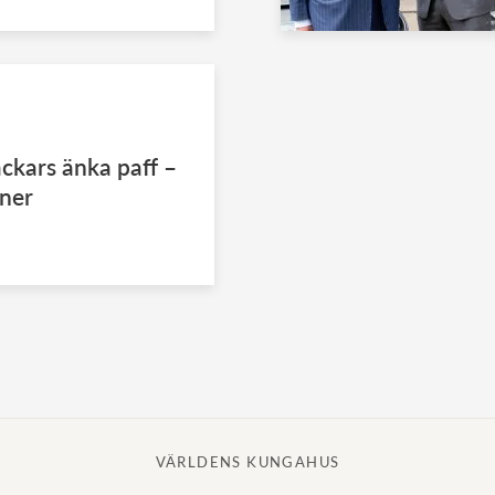
ckars änka paff –
oner
VÄRLDENS KUNGAHUS