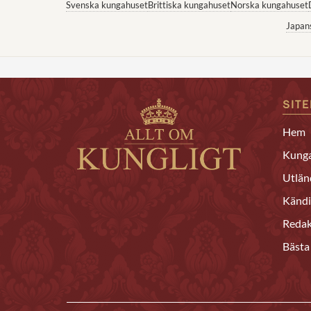
Svenska kungahuset
Brittiska kungahuset
Norska kungahuset
Japan
SIT
Hem
Kunga
Utlän
Kändi
Redak
Bästa