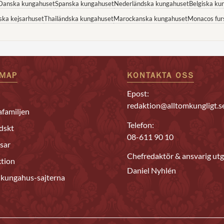
Danska kungahuset
Spanska kungahuset
Nederländska kungahuset
Belgiska ku
ska kejsarhuset
Thailändska kungahuset
Marockanska kungahuset
Monacos fur
EMAP
KONTAKTA OSS
Epost:
redaktion@alltomkungligt.s
familjen
Telefon:
dskt
08-611 90 10
sar
Chefredaktör & ansvarig utg
tion
Daniel Nyhlén
 kungahus-sajterna