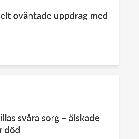
 helt oväntade uppdrag med
llas svåra sorg – älskade
r död