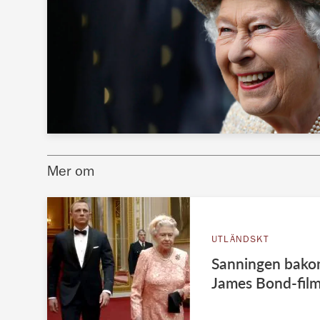
Mer om
UTLÄNDSKT
Sanningen bako
James Bond-fil