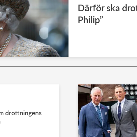
Därför ska drot
Philip”
m drottningens
m