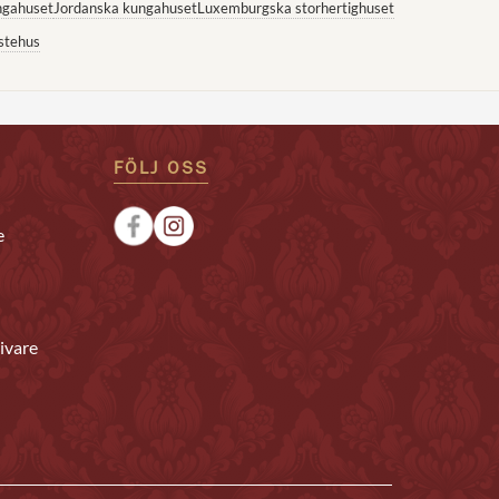
ngahuset
Jordanska kungahuset
Luxemburgska storhertighuset
stehus
FÖLJ OSS
e
ivare