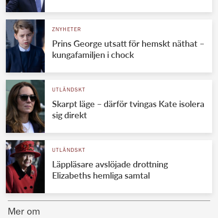
Norska kungahuset
ZNYHETER
Danska kungahuset
Prins George utsatt för hemskt näthat –
Spanska kungahuset
kungafamiljen i chock
Nederländska kungahuset
Belgiska kungahuset
UTLÄNDSKT
Jordanska kungahuset
Skarpt läge – därför tvingas Kate isolera
sig direkt
Luxemburgska storhertighuset
Japanska kejsarhuset
UTLÄNDSKT
Thailändska kungahuset
Läppläsare avslöjade drottning
Marockanska kungahuset
Elizabeths hemliga samtal
Monacos furstehus
Mer om