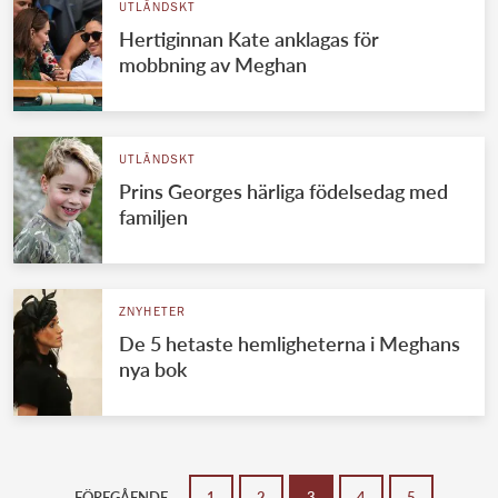
UTLÄNDSKT
Hertiginnan Kate anklagas för
mobbning av Meghan
UTLÄNDSKT
Prins Georges härliga födelsedag med
familjen
ZNYHETER
De 5 hetaste hemligheterna i Meghans
nya bok
FÖREGÅENDE
1
2
3
4
5