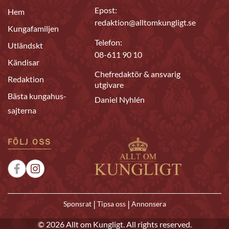
Epost:
Hem
redaktion@alltomkungligt.se
Kungafamiljen
Telefon:
Utländskt
08-611 90 10
Kändisar
Chefredaktör & ansvarig
Redaktion
utgivare
Bästa kungahus-
Daniel Nyhlén
sajterna
FÖLJ OSS
|
|
Sponsrat
Tipsa oss
Annonsera
© 2026 Allt om Kungligt. All rights reserved.