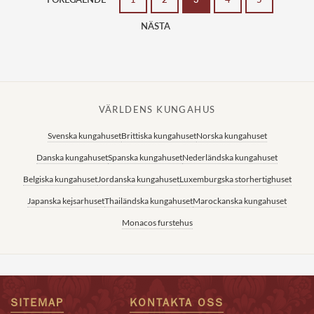
NÄSTA
VÄRLDENS KUNGAHUS
Svenska kungahuset
Brittiska kungahuset
Norska kungahuset
Danska kungahuset
Spanska kungahuset
Nederländska kungahuset
Belgiska kungahuset
Jordanska kungahuset
Luxemburgska storhertighuset
Japanska kejsarhuset
Thailändska kungahuset
Marockanska kungahuset
Monacos furstehus
SITEMAP
KONTAKTA OSS