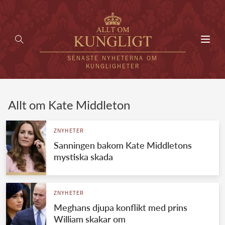
Toggl
navig
SENASTE NYHETERNA OM
KUNGLIGHETER
HEM
Allt om Kate Middleton
KUNGAFAMILJEN
ZNYHETER
Sanningen bakom Kate Middletons
UTLÄNDSKT
mystiska skada
KÄNDISAR
VÄRLDENS KUNGAHUS
ZNYHETER
Meghans djupa konflikt med prins
Svenska kungahuset
REDAKTION
William skakar om
Brittiska kungahuset